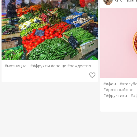
karolinabah
#мояницца
##фрукты #овощи #рождество
##фон
##голуб
##розовыйфон
##фруктики
##