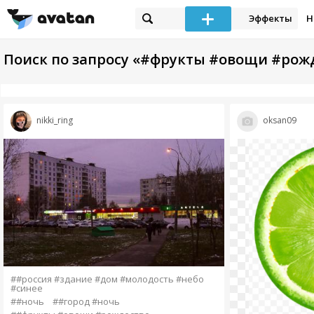
Эффекты
Н
Поиск по запросу «#фрукты #овощи #рож
nikki_ring
oksan09
##россия #здание #дом #молодость #небо
#синее
##ночь
##город #ночь