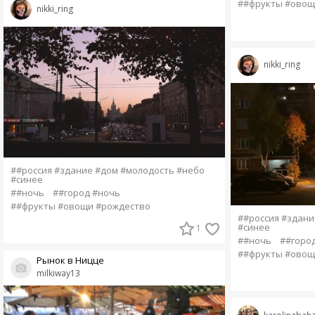
##фрукты #овощ
nikki_ring
nikki_ring
##россия #здание #дом #молодость #небо
#синее
##ночь
##город #ночь
##фрукты #овощи #рождество
##россия #здани
#синее
1
##ночь
##горо
##фрукты #овощ
Рынок в Ницце
milkiway13