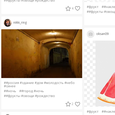
##фрукты #овощи #рождество
#фрукт
##накл
4
##фрукты #овощ
nikki_ring
oksan09
##россия #здание #дом #молодость #небо
#синее
##ночь
##город #ночь
##фрукты #овощи #рождество
2
#фрукт
##накл