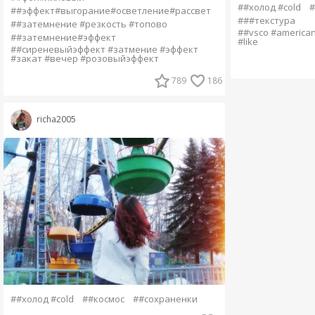
##холод #cold
#
##эффект#выгорание#осветление#рассвет
###текстура
##затемнение #резкость #топово
##vsco #americang
##затемнение#эффект
#like
##сиреневыйэффект #затмение #эффект
#закат #вечер #розовыйэффект
789
186
richa2005
##холод #cold
##космос
##сохраненки