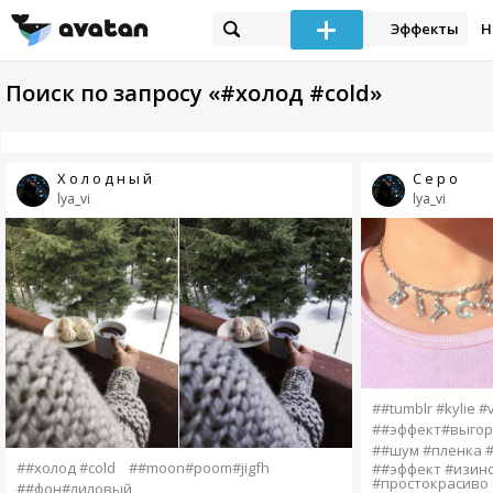
Эффекты
Н
Поиск по запросу «#холод #cold»
Х о л о д н ы й
С е р о
lya_vi
lya_vi
##tumblr #kylie #v
##эффект#выгор
##шум #пленка #
##холод #cold
##moon#poom#jigfh
##эффект #изинс
#простокрасиво
##фон#лиловый