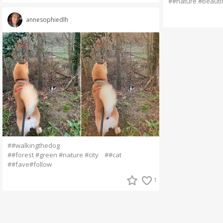
##nature #beautif
annesophiedlh
##walkingthedog
##forest #green #nature #city
##cat
##fave#follow
1