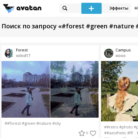
Эффекты
Н
Поиск по запросу «#forest #green #nature #
Forest
Campus
xolod17
xiooo
##forest #green #nature #city
##retro #photo #
##aesthetic #lfl
6