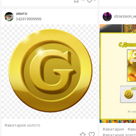
зёито
obsession_wi
342619999999
#аватария золото
#аватария
#ав
#аватария золо