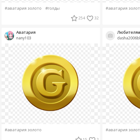
#аватария золото
#голды
#аватария золо
254
32
Аватария
Любителям
nany103
dasha2006b
#аватария золото
#аватария золо
15
2