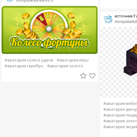
monysdarkdreams13
источник:Га
monysdarkd
#аватария колесо удачи
#аватария игры
#аватария серебро
#аватария золото
#аватария мебе
#аватария деко
#аватария пеще
#аватария золо
#аватария акци