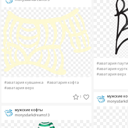
#аватария паут
#аватария куртк
#аватария верх
#аватария кувшинка
#аватария кофта
#аватария верх
мужские к
1
monysdarkd
мужские кофты
monysdarkdreams13