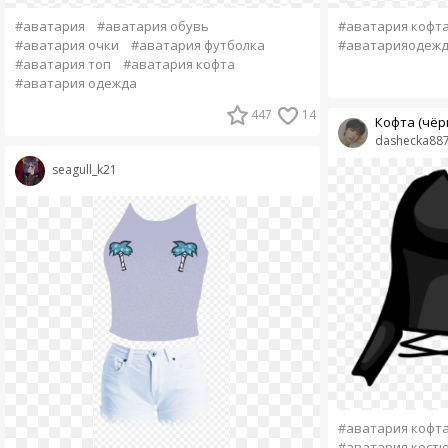
#аватария
#аватария обувь
#аватария кофт
#аватария очки
#аватария футболка
#аватарияодеж
#аватария топ
#аватария кофта
#аватария одежда
447
14
Кофта (чёр
dashecka88
seagull_k21
#аватария кофт
#аватария кост