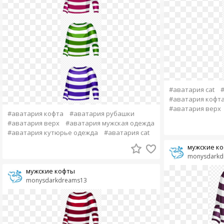
#аватария cat
#аватария кофт
#аватария верх
#аватария кофта
#аватария рубашки
#аватария верх
#аватария мужская одежда
#аватария кутюрье одежда
#аватария cat
мужские к
monysdarkd
мужские кофты
monysdarkdreams13