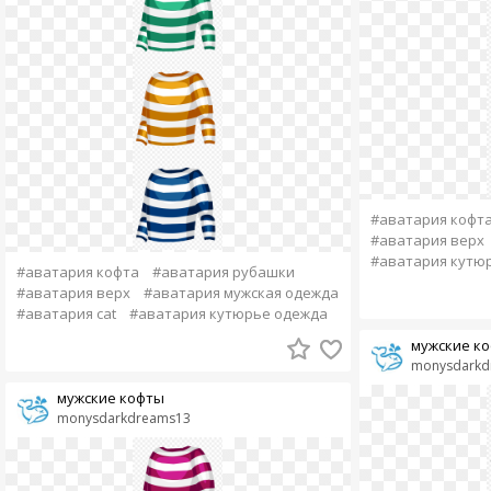
#аватария кофт
#аватария верх
#аватария кутю
#аватария кофта
#аватария рубашки
#аватария верх
#аватария мужская одежда
#аватария cat
#аватария кутюрье одежда
мужские к
monysdarkd
мужские кофты
monysdarkdreams13