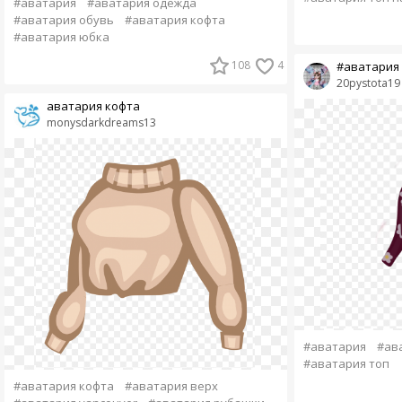
#аватария
#аватария одежда
#аватария обувь
#аватария кофта
#аватария юбка
108
4
#аватария 
20pystota19
аватария кофта
monysdarkdreams13
#аватария
#ав
#аватария топ
#аватария кофта
#аватария верх