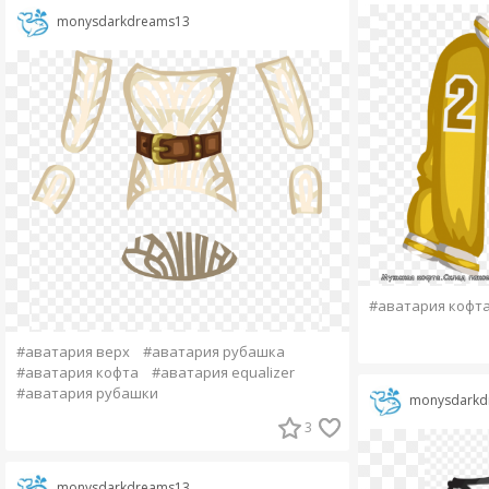
monysdarkdreams13
#аватария кофт
#аватария верх
#аватария рубашка
#аватария кофта
#аватария equalizer
#аватария рубашки
monysdarkd
3
monysdarkdreams13