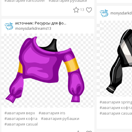
#аватария vancouver
#аватария рубашки
13
monysdarkd
источник: Ресурсы для фо...
monysdarkdreams13
#аватария spring
#аватария кофт
#аватария верх
#аватария iris
#аватария casua
#аватария кофта
#аватария рубашки
#аватария casual