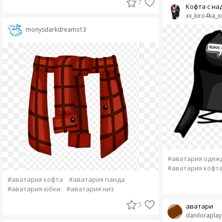
7
Кофта с на
xx_kiro4ka_x
monysdarkdreams13
#аватария одеж
#аватария кофта
#аватария кофта
#аватария панда
#аватария юбки
#аватария низ
5
аватари
daniloraplay