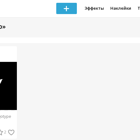
Эффекты
Наклейки
р»
gotype
2