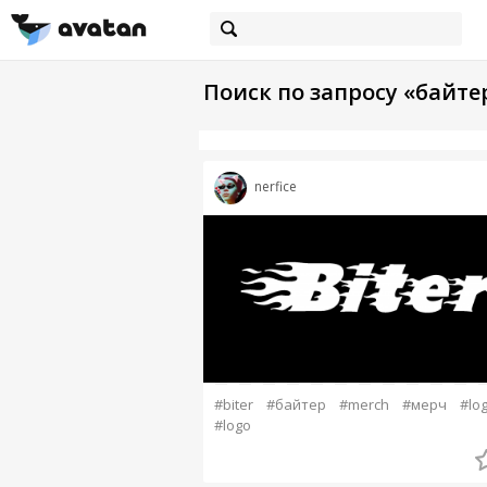
Поиск по запросу «байте
nerfice
#biter
#байтер
#merch
#мерч
#lo
#logo