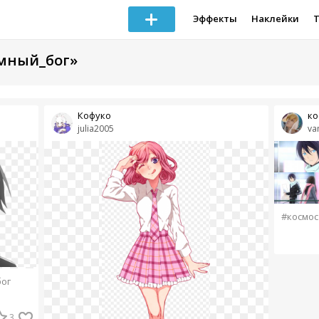
Эффекты
Наклейки
омный_бог»
Кофуко
ко
julia2005
va
#космос
ог
3