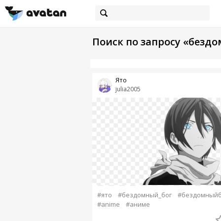
Поиск по запросу «безд
Ято
julia2005
#ято
#бездомный_бог
#бездомныйб
#anime
#аниме