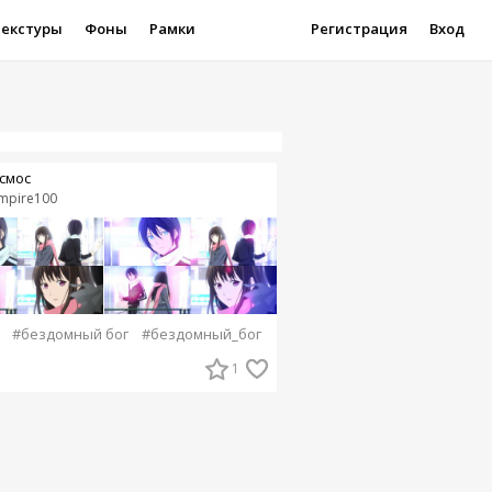
Текстуры
Фоны
Рамки
Регистрация
Вход
смос
mpire100
#бездомный бог
#бездомный_бог
1