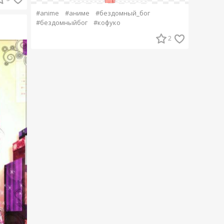
#anime
#аниме
#бездомный_бог
#бездомныйбог
#кофуко
2