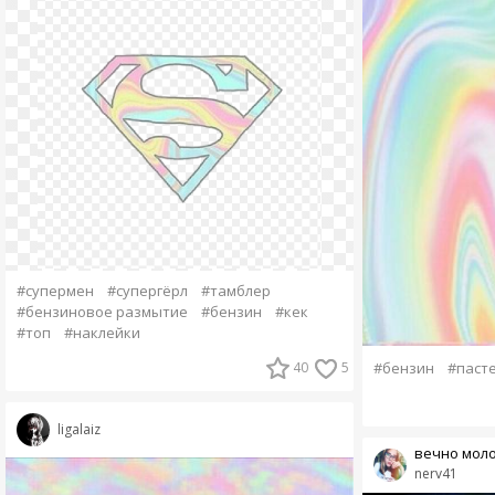
#супермен
#супергёрл
#тамблер
#бензиновое размытие
#бензин
#кек
#топ
#наклейки
40
5
#бензин
#паст
ligalaiz
вечно мол
nerv41