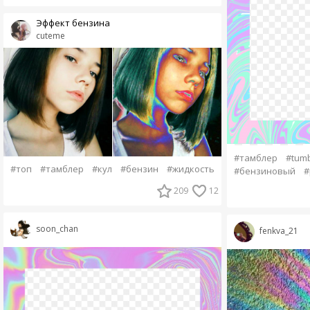
Эффект бензина
cuteme
#тамблер
#tumb
#топ
#тамблер
#кул
#бензин
#жидкость
#бензиновый
#
209
12
soon_chan
fenkva_21