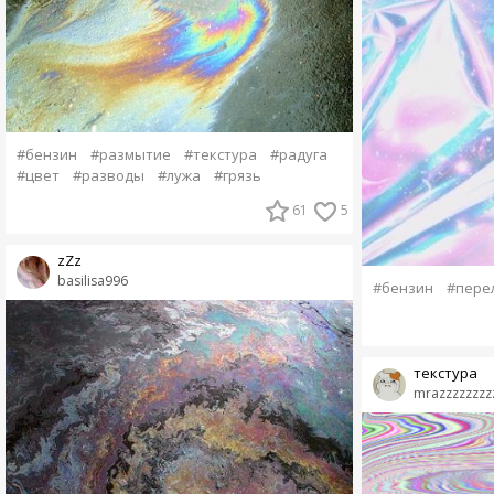
#бензин
#размытие
#текстура
#радуга
#цвет
#разводы
#лужа
#грязь
61
5
zZz
basilisa996
#бензин
#пере
текстура
mrazzzzzzzz