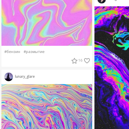
#бензин
#размытие
16
lunary_glare