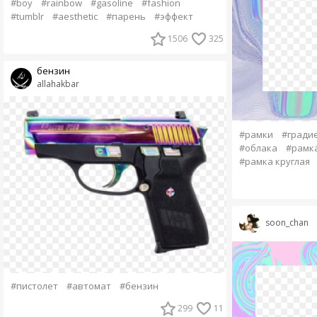
#boy
#rainbow
#gasoline
#fashion
#tumblr
#aesthetic
#парень
#эффект
1506
325
бензин
allahakbar
#рамки
#гради
#облака
#рамк
#рамка круглая
soon_chan
#пистолет
#автомат
#бензин
299
11