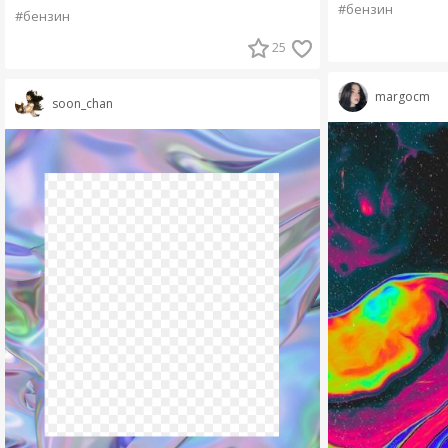
#бензин
#бензин
25
margocm
soon_chan