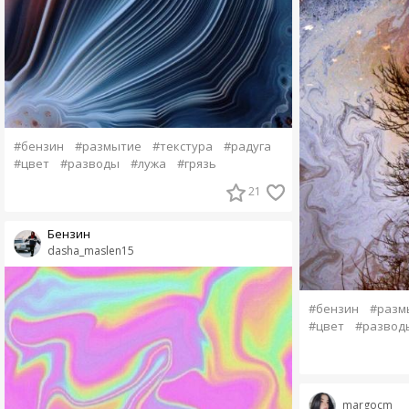
#бензин
#размытие
#текстура
#радуга
#цвет
#разводы
#лужа
#грязь
21
Бензин
dasha_maslen15
#бензин
#разм
#цвет
#развод
margocm