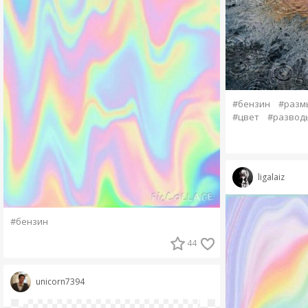
#бензин
#разм
#цвет
#развод
ligalaiz
#бензин
44
unicorn7394