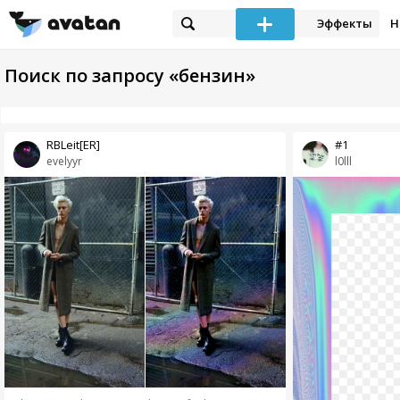
Эффекты
Н
Поиск по запросу «бензин»
RBLeit[ER]
#1
evelyyr
l0lll