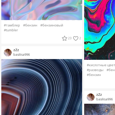
#тамблер
#бензин
#бензиновый
#tumbler
23
2
zZz
basilisa996
#кислотные цве
#разводы
#бен
#бензин
zZz
basilisa996