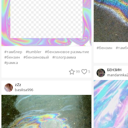
#бензин
#тамб
#тамблер
#tumbler
#бензиновое размытие
#бензин
#бензиновый
#голограмма
#рамка
БЕНЗИН
99
5
mandarinka
zZz
basilisa996