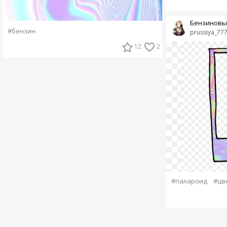
Бензиновы
#бензин
prussiya_77
12
2
#палароид
#цв