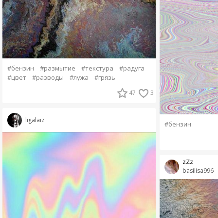
#бензин
#размытие
#текстура
#радуга
#цвет
#разводы
#лужа
#грязь
47
3
ligalaiz
#бензин
zZz
basilisa996