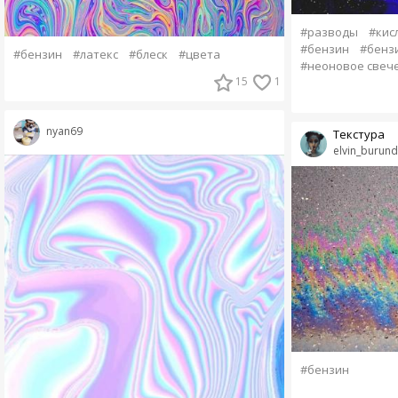
#разводы
#кис
#бензин
#бенз
#бензин
#латекс
#блеск
#цвета
#неоновое свеч
15
1
nyan69
Текстура
elvin_burun
#бензин