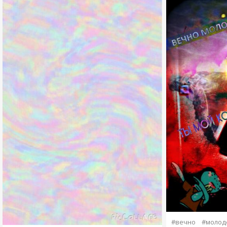
#вечно
#молод