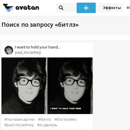
Эффекты
Н
Поиск по запросу «битлз»
I want to hold your hand...
paul_mccartney
#пол маккартни
#битлз
#the beatles
#paul mccartney
#я сделаль