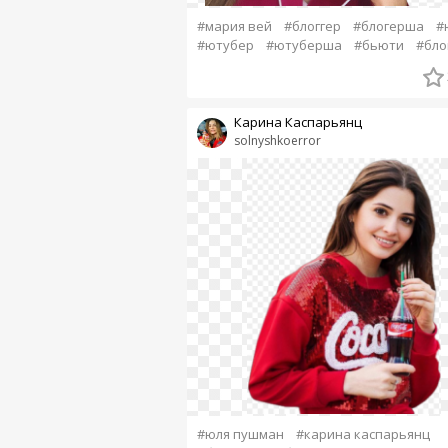
#мария вей
#блоггер
#блогерша
#
#ютубер
#ютуберша
#бьюти
#бло
Карина Каспарьянц
solnyshkoerror
#юля пушман
#карина каспарьянц