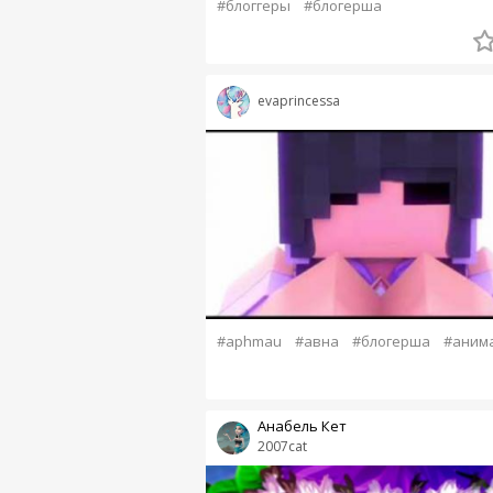
#блоггеры
#блогерша
evaprincessa
#aphmau
#авна
#блогерша
#аним
Анабель Кет
2007cat