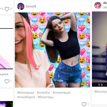
#Б
ilona38
zx
6
2
ациия
1
#блоге
#блогерша
#спилба
#спилняша)
#спилберги
#блоггеры
1