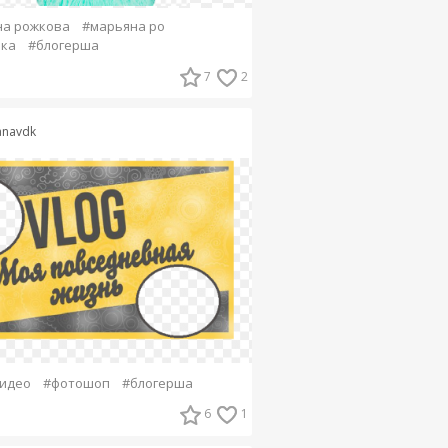
на рожкова
#марьяна ро
йка
#блогерша
7
2
anavdk
идео
#фотошоп
#блогерша
6
1