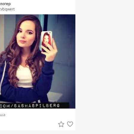
логер
cvbqwert
рша