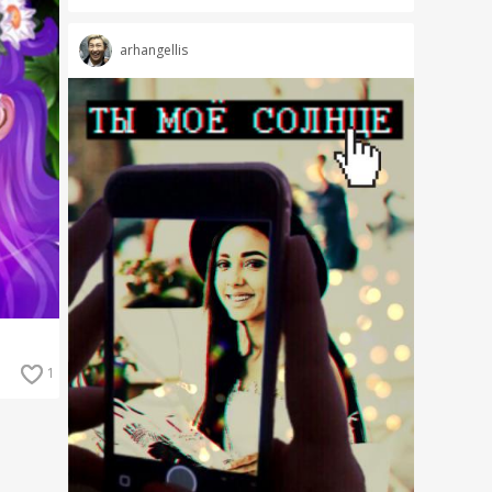
arhangellis
1