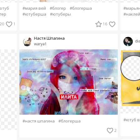
ютуб
#мария вей
#блогер
#блогерша
#марья
гер
#ютуберша
#ютуберы
#накле
20
1
16
Настя Шпагина
di
warya1
#ютуб в
#настя шпагина
#блогерша
2