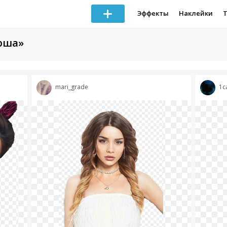
Эффекты
Наклейки
ерша»
mari_grade
1c