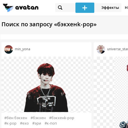
Эффекты
Н
Поиск по запросу «бэкхенk-pop»
min_yona
universe_sta
#бён бэкхен
#бэкхен
#бэкхенk-pop
#к-рор
#ехо
#эри
#к-поп