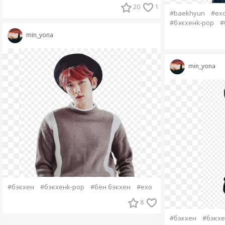
20
1
#baekhyun
#ex
#бэкхенk-pop
#
min_yona
min_yona
#бэкхен
#бэкхенk-pop
#бён бэкхен
#ехо
8
#бэкхен
#бэкхе