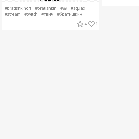
#bratishkinoff
#bratishkin
#89
#squad
#stream
#twitch
#твич
#братишкин
4
1