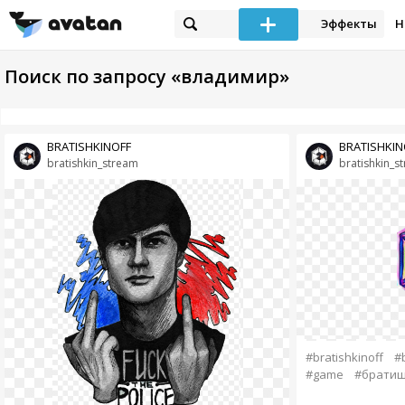
Эффекты
Н
Поиск по запросу «владимир»
BRATISHKINOFF
BRATISHKIN
bratishkin_stream
bratishkin_s
#bratishkinoff
#
#game
#брати