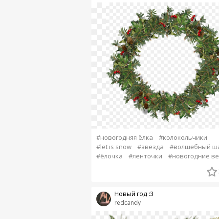
#новогодняя ёлка
#колокольчики
#let is snow
#звезда
#волшебный ш
#ёлочка
#ленточки
#новогодние в
Новый год :3
redcandy