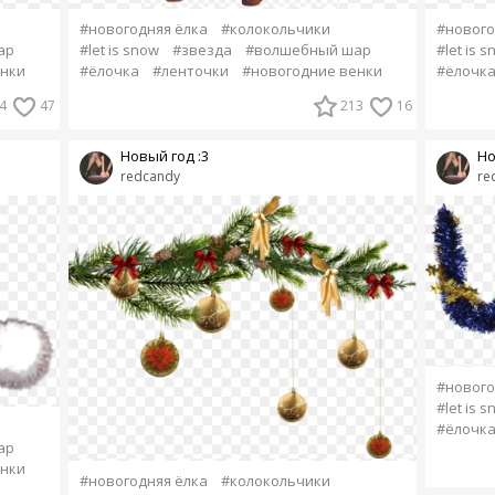
#новогодняя ёлка
#колокольчики
#нового
ар
#let is snow
#звезда
#волшебный шар
#let is 
енки
#ёлочка
#ленточки
#новогодние венки
#ёлочк
4
47
213
16
Новый год :3
Но
redcandy
re
#нового
#let is 
#ёлочк
ар
енки
#новогодняя ёлка
#колокольчики