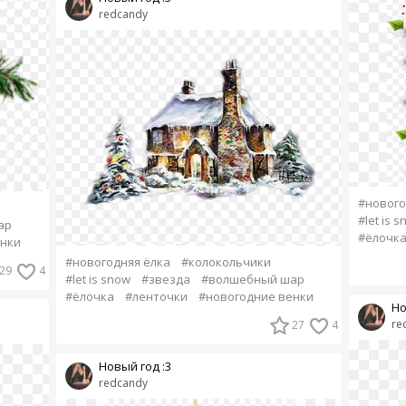
redcandy
#нового
#let is 
ар
#ёлочк
енки
#новогодняя ёлка
#колокольчики
29
4
#let is snow
#звезда
#волшебный шар
#ёлочка
#ленточки
#новогодние венки
Но
re
27
4
Новый год :3
redcandy