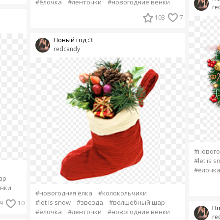
#ёлочка
#ленточки
#новогодние венки
re
103
7
Новый год :3
redcandy
#нового
#let is 
#ёлочк
ар
енки
#новогодняя ёлка
#колокольчики
#let is snow
#звезда
#волшебный шар
9
10
Но
#ёлочка
#ленточки
#новогодние венки
re