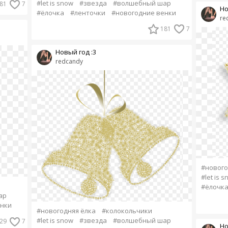
#let is snow
#звезда
#волшебный шар
81
7
Но
#ёлочка
#ленточки
#новогодние венки
re
181
7
Новый год :3
redcandy
#нового
#let is 
#ёлочк
ар
енки
#новогодняя ёлка
#колокольчики
#let is snow
#звезда
#волшебный шар
29
7
Но