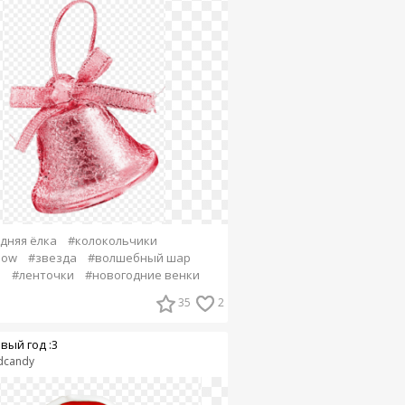
дняя ёлка
#колокольчики
snow
#звезда
#волшебный шар
а
#ленточки
#новогодние венки
35
2
вый год :3
dcandy