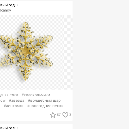
вый год :3
dcandy
дняя ёлка
#колокольчики
snow
#звезда
#волшебный шар
а
#ленточки
#новогодние венки
87
3
вый год :3