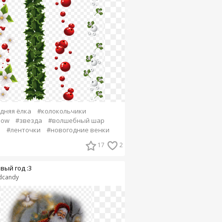
дняя ёлка
#колокольчики
snow
#звезда
#волшебный шар
а
#ленточки
#новогодние венки
17
2
вый год :3
dcandy