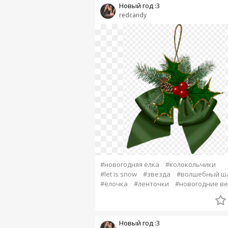
Новый год :3
redcandy
#новогодняя ёлка
#колокольчики
#let is snow
#звезда
#волшебный ш
#ёлочка
#ленточки
#новогодние в
Новый год :3