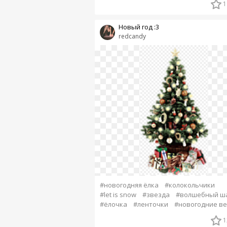
1
Новый год :3
redcandy
#новогодняя ёлка
#колокольчики
#let is snow
#звезда
#волшебный ш
#ёлочка
#ленточки
#новогодние в
1