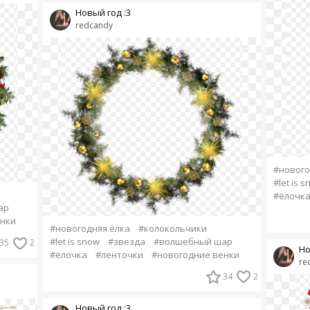
Новый год :3
redcandy
#нового
#let is 
#ёлочк
ар
енки
#новогодняя ёлка
#колокольчики
#let is snow
#звезда
#волшебный шар
35
2
Но
#ёлочка
#ленточки
#новогодние венки
re
34
2
Новый год :3