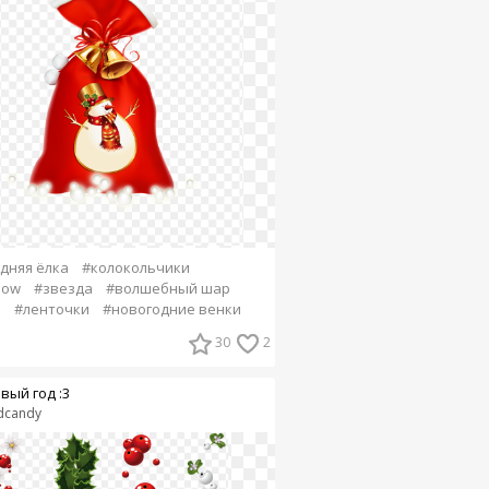
дняя ёлка
#колокольчики
snow
#звезда
#волшебный шар
а
#ленточки
#новогодние венки
30
2
вый год :3
dcandy