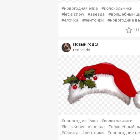
#новогодняя ёлка
#колокольчики
#let is snow
#звезда
#волшебный ш
#ёлочка
#ленточки
#новогодние в
111
Новый год :3
redcandy
#новогодняя ёлка
#колокольчики
#let is snow
#звезда
#волшебный ш
#ёлочка
#ленточки
#новогодние в