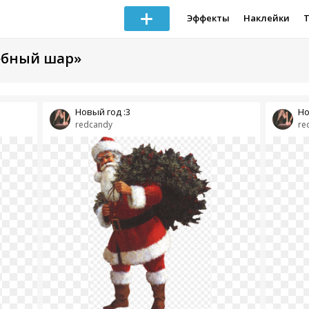
Эффекты
Наклейки
ебный шар»
Новый год :3
Но
redcandy
re