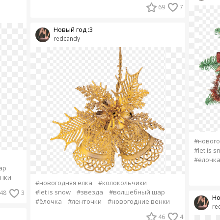
69
7
Новый год :3
redcandy
#нового
#let is 
#ёлочк
ар
енки
#новогодняя ёлка
#колокольчики
#let is snow
#звезда
#волшебный шар
48
3
Но
#ёлочка
#ленточки
#новогодние венки
re
46
4