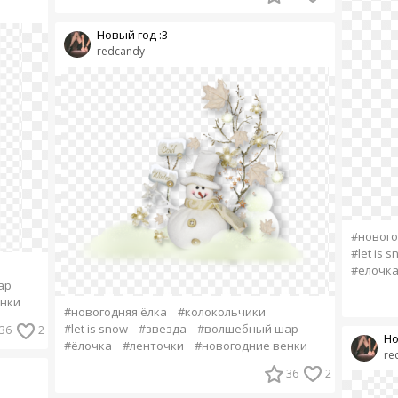
Новый год :3
redcandy
#нового
#let is 
#ёлочк
ар
енки
#новогодняя ёлка
#колокольчики
#let is snow
#звезда
#волшебный шар
36
2
Но
#ёлочка
#ленточки
#новогодние венки
re
36
2