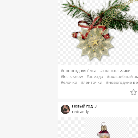
#новогодняя ёлка
#колокольчики
#let is snow
#звезда
#волшебный ш
#ёлочка
#ленточки
#новогодние в
Новый год :3
redcandy