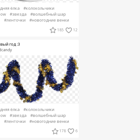
дняя ёлка
#колокольчики
snow
#звезда
#волшебный шар
а
#ленточки
#новогодние венки
185
12
вый год :3
dcandy
дняя ёлка
#колокольчики
snow
#звезда
#волшебный шар
а
#ленточки
#новогодние венки
178
6