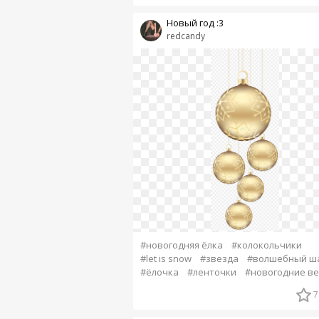
Новый год :3
redcandy
#новогодняя ёлка
#колокольчики
#let is snow
#звезда
#волшебный ш
#ёлочка
#ленточки
#новогодние в
7