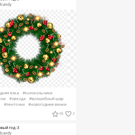
dcandy
дняя ёлка
#колокольчики
snow
#звезда
#волшебный шар
а
#ленточки
#новогодние венки
65
2
вый год :3
dcandy