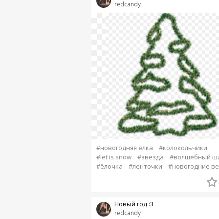
redcandy
#новогодняя ёлка
#колокольчики
#let is snow
#звезда
#волшебный ш
#ёлочка
#ленточки
#новогодние в
Новый год :3
redcandy