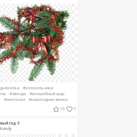
дняя ёлка
#колокольчики
snow
#звезда
#волшебный шар
а
#ленточки
#новогодние венки
39
3
вый год :3
dcandy