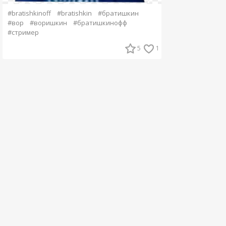
#bratishkinoff
#bratishkin
#братишкин
#вор
#воришкин
#братишкинофф
#стример
5
1