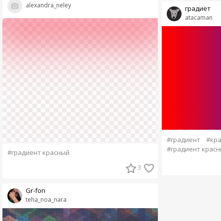
alexandra_neley
градиет
atacaman
#градиент
#кр
#градиент крас
#градиент красный
3
Gr-fon
teha_noa_nara