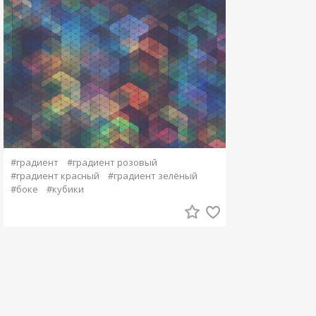
#градиент
#градиент розовый
#градиент красный
#градиент зелёный
#боке
#кубики