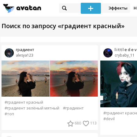
Эффекты
Н
Поиск по запросу «градиент красный»
градиент
l i t t l e d e v 
alesya123
crybaby_11
#градиент красный
#градиент зелёный мятный
#градиент
#градиент крас
#топ
#devil
680
113