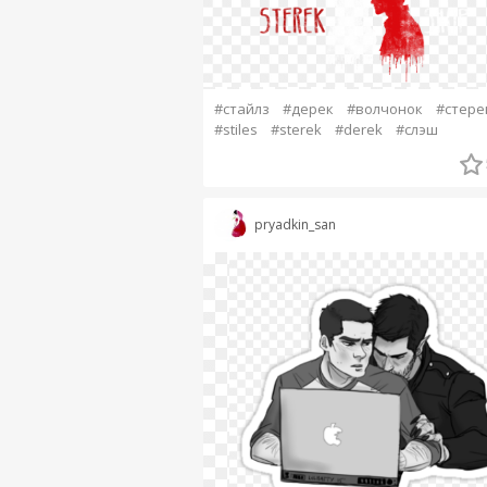
#стайлз
#дерек
#волчонок
#стере
#stiles
#sterek
#derek
#слэш
pryadkin_san