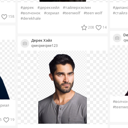
#дерек
#дерекхейл
#тайлерхэклин
#дилан
#волчонок
#сериал
#teenwolf
#teen wolf
#стайлз
158
#derekhale
208
14
De
Дерек Хэйл
qw
qweqweqwe123
#волчо
ериал
#teenwo
5
19