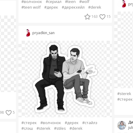
#волчонок
#сериал
#teen
#wolf
pr
#teen wolf
#дерек
#дерекхейл
#derek
163
15
pryadkin_san
#sterek
#стерек
98
5
Ди
#стерек
#волчонок
#дерек
#стайлз
ju
#слэш
#sterek
#stiles
#derek