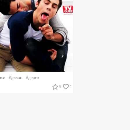
ики
#дилан
#дерек
9
1