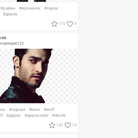
обрайен
#волченок
#серек
#дерек
170
9
rek
eqweqwe123
нок
#сериал
#teen
#wolf
lf
#дерек
#дерекхейл
#derek
143
14