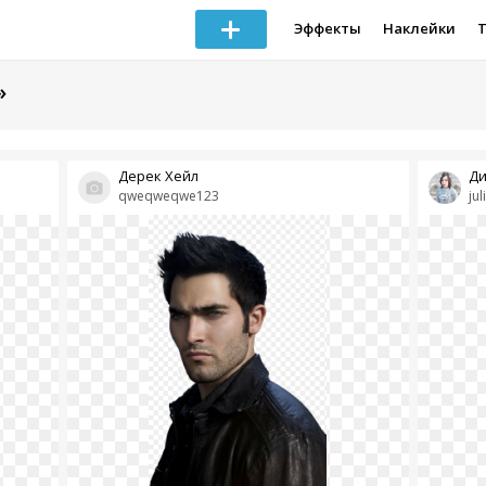
Эффекты
Наклейки
»
Дерек Хейл
Ди
qweqweqwe123
ju