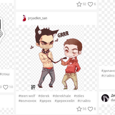
92
6
pryadkin_san
#дилан
#слэш
#стайлз
0
10
Де
#teen wolf
#derek
#derekhale
#stiles
da
#волчонок
#дерек
#дерекхейл
#стайлз
56
8