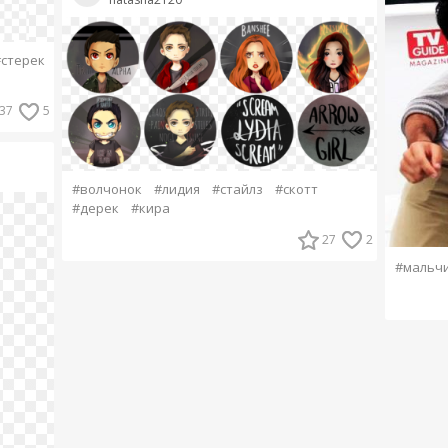
стерек
37
5
#волчонок
#лидия
#стайлз
#скотт
#дерек
#кира
27
2
#мальч