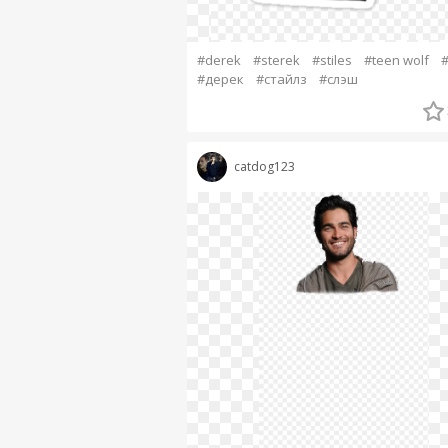
#derek
#sterek
#stiles
#teen wolf
#
#дерек
#стайлз
#слэш
catdog123