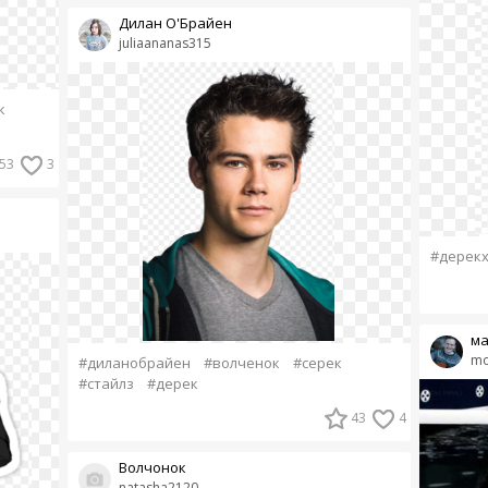
Дилан О'Брайен
juliaananas315
к
53
3
#дерек
ма
mo
#диланобрайен
#волченок
#серек
#стайлз
#дерек
43
4
Волчонок
natasha2120