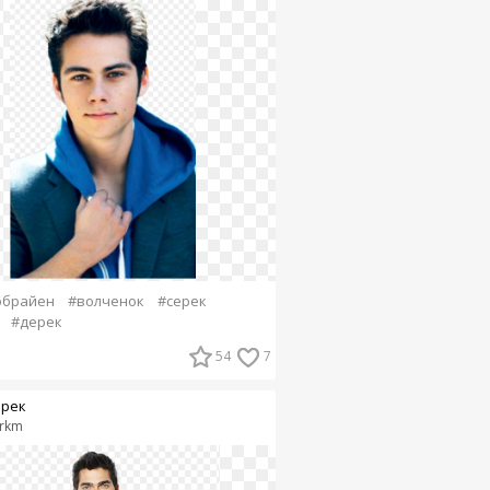
обрайен
#волченок
#серек
#дерек
54
7
рек
rkm