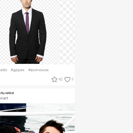
хейл
#дерек
#волчонок
42
5
льчики
riart