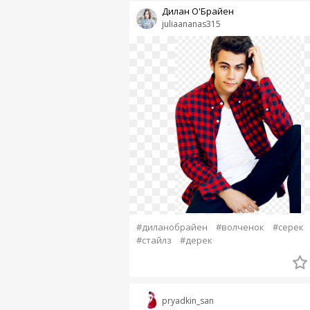
Дилан О'Брайен
juliaananas315
#диланобрайен
#волченок
#серек
#стайлз
#дерек
pryadkin_san