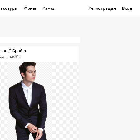
Текстуры
Фоны
Рамки
Регистрация
Вход
лан О'Брайен
liaananas315