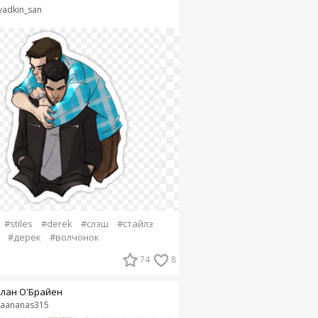
yadkin_san
#stiles
#derek
#слэш
#стайлз
#дерек
#волчонок
74
8
лан О'Брайен
liaananas315