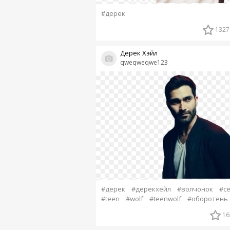
#дерек
1327
Дерек Хэйл
qweqweqwe123
#дерек
#дерекхейл
#волчонок
#с
#teen
#wolf
#teenwolf
#оборотень
16