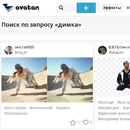
Эффекты
Н
Поиск по запросу «димка»
инста0003
В.В.Путин 
kriss_9
lllukapeh
#володя
#в.в.п
#инстаграм
#пепельний
#димка
#медведев
#ди
#затемнено
#дмитрий анато
#владимир влад
17
4