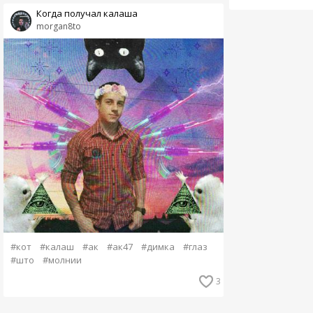
Когда получал калаша
morgan8to
#кот
#калаш
#ак
#ак47
#димка
#глаз
#што
#молнии
3