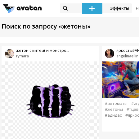
Эффекты
Н
Поиск по запросу «жетоны»
жетон с китей( и монстро...
яркость#AN
rymara
angelinaeilin
#автоматы
#иг
#жетоны
#тцев
#адидас
#яркос