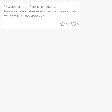
#хеллоу китти
#монстр
#кулон
#фиолетовый
#чёрноый
#монстр энерджи
#энергетик
#символика
54
5