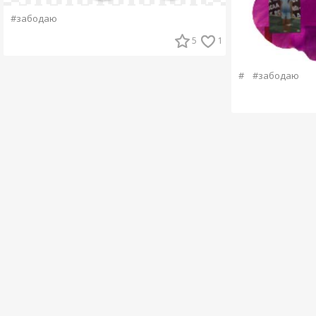
#забодаю
5
1
#
#забодаю