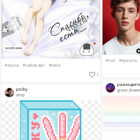
#топ
#яркость
#асуна
#каваи дес
#киса
2
разноцвет
pocky
green_flowe
utop