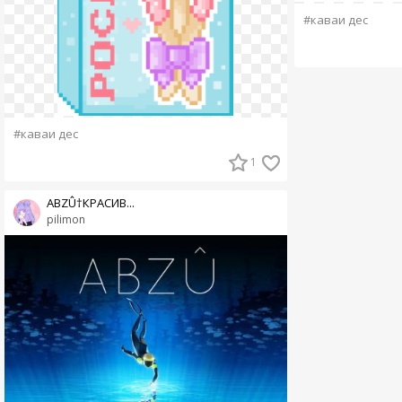
#каваи дес
#каваи дес
1
ABZÛ†КРАСИВ...
pilimon