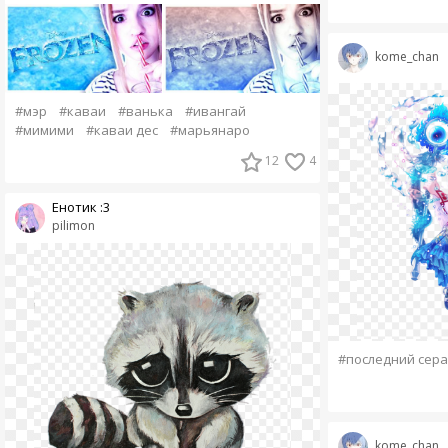
kome_chan
#мэр
#каваи
#ванька
#ивангай
#мимими
#каваи дес
#марьянаро
12
4
Енотик :3
pilimon
#последний сер
kome_chan