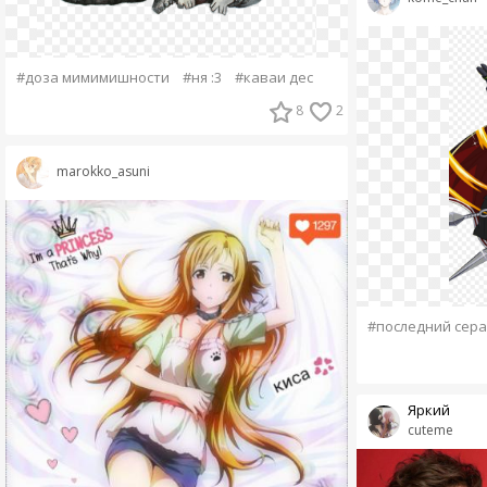
#доза мимимишности
#ня :3
#каваи дес
8
2
marokko_asuni
#последний сер
Яркий
cuteme