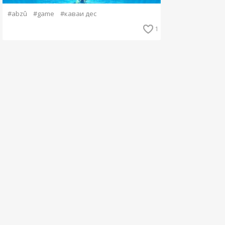
#abzû
#game
#каваи дес
1