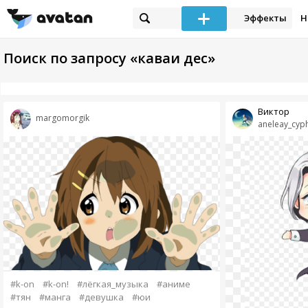
Эффекты
Н
Поиск по запросу «каваи дес»
Виктор
margomorgik
aneleay_cyp
#k-on
#k-on!
#лёгкая_музыка
#аниме
#тян
#манга
#девушка
#юи