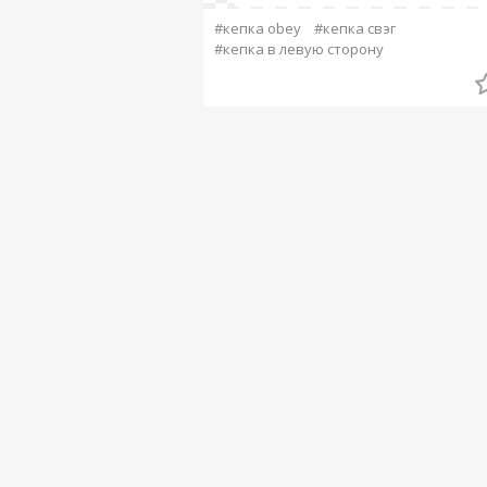
#кепка obey
#кепка свэг
#кепка в левую сторону