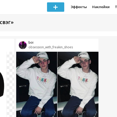
Эффекты
Наклейки
свэг»
boi
obsession_with_freakin_shoes