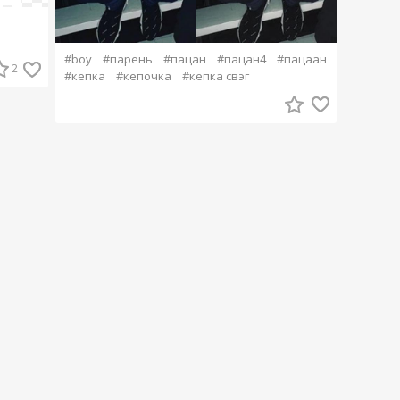
#boy
#парень
#пацан
#пацан4
#пацаан
2
#кепка
#кепочка
#кепка свэг