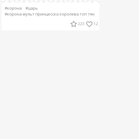
#корона
#царь
#корона мульт принцесска королева топ тян
223
12