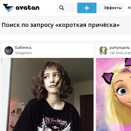
Эффекты
Н
Поиск по запросу «короткая причёска»
Бабенка.
рапунцель
sosypisos
cat_love_tca