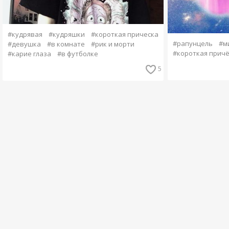
#кудрявая
#кудряшки
#короткая прическа
#рапунцель
#м
#девушка
#в комнате
#рик и морти
#короткая причё
#карие глаза
#в футболке
5