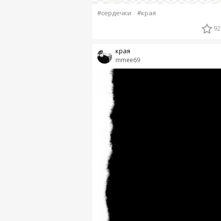
#сердечки
#края
92
края
mmee69