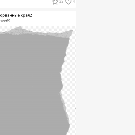
23
4
орванные края2
mee69