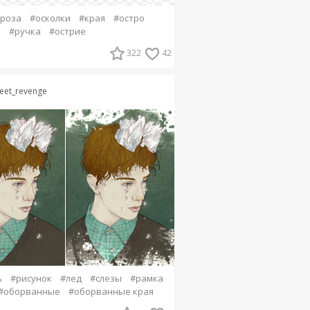
роза
#осколки
#края
#остро
к
#ручка
#острие
322
42
eet_revenge
ь
#рисунок
#лед
#слезы
#рамка
#оборванные
#оборванные края