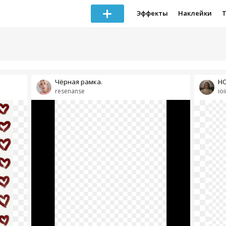
Эффекты
Наклейки
Чёрная рамка.
НО
resenanse
ioi