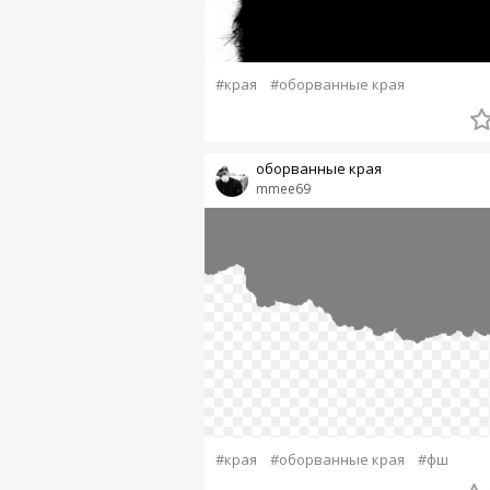
#края
#оборванные края
оборванные края
mmee69
#края
#оборванные края
#фш