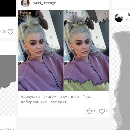
sweet_revenge
об
m
73
#девушка
#кайли
#дженнер
#края
#оборванные
#эффект
13
6