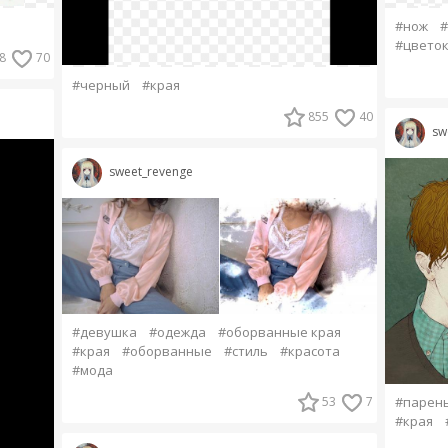
#нож
#
#цвето
8
70
#черный
#края
855
40
sw
sweet_revenge
#девушка
#одежда
#оборванные края
#края
#оборванные
#стиль
#красота
#мода
53
7
#парен
#края