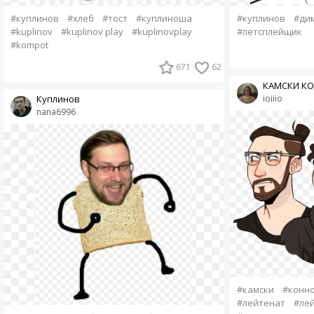
#куплинов
#хлеб
#тост
#куплиноша
#куплинов
#ди
#kuplinov
#kuplinov play
#kuplinovplay
#летсплейщик
#kompot
671
62
КАМСКИ КО
Куплинов
ioiiio
nana6996
#камски
#конн
#лейтенат
#ле