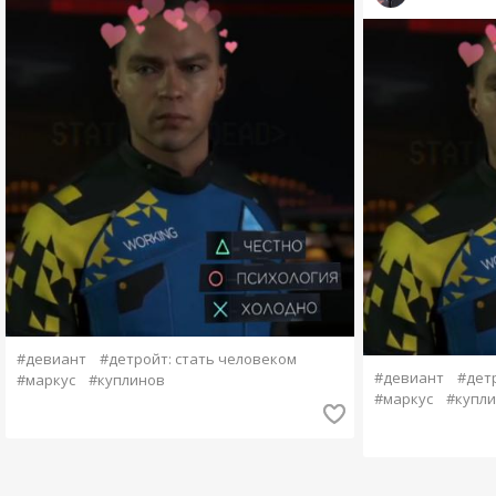
#девиант
#детройт: стать человеком
#девиант
#дет
#маркус
#куплинов
#маркус
#купл