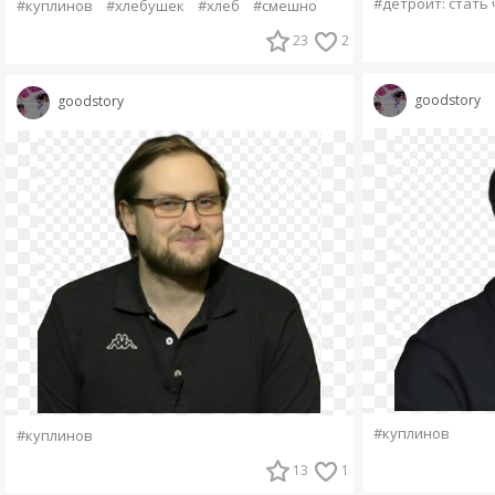
#детроит: стать
#куплинов
#хлебушек
#хлеб
#смешно
23
2
goodstory
goodstory
#куплинов
#куплинов
13
1