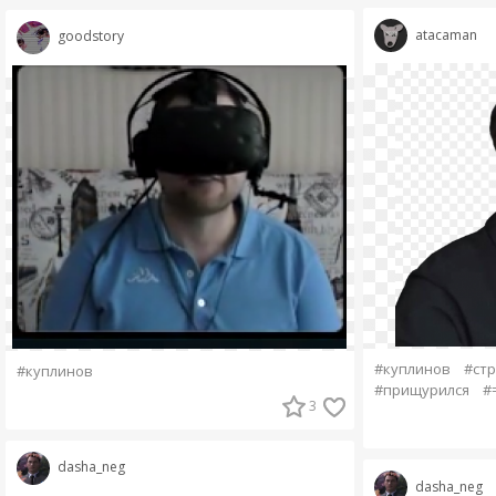
atacaman
goodstory
#куплинов
#ст
#куплинов
#прищурился
#=
3
dasha_neg
dasha_neg