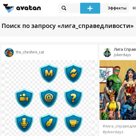
Эффекты
Н
Поиск по запросу «лига_справедливости»
Лига Спра
the_cheshire_cat
jokerdays
#лига_справедл
#jokerdays