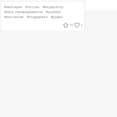
#аватария
#титулы
#модератор
#лига_справедливости
#youtube
#инстаграм
#поддержка
#радио
18
2