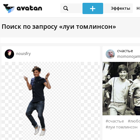
Эффекты
Н
Поиск по запросу «луи томлинсон»
счастье
nouisfry
momonojam
#счастье
#люб
#луи томлинсон