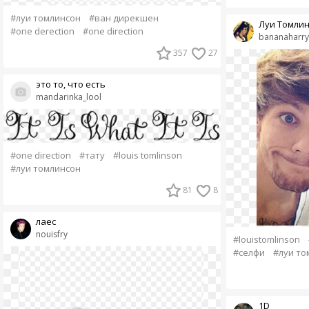
#луи томлинсон
#ван дирекшен
Луи Томлин
#one derection
#one direction
bananaharry
357
27
это то, что есть
mandarinka_lool
#one direction
#тату
#louis tomlinson
#луи томлинсон
81
8
лаес
nouisfry
#louistomlinson
#селфи
#луи то
1D