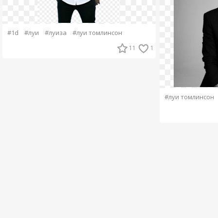
#1d
#луи
#луиза
#луи томлинсон
11
1
#луи томлинсон