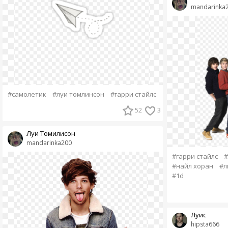
mandarinka
#самолетик
#луи томлинсон
#гарри стайлс
52
3
Луи Томилисон
mandarinka200
#гарри стайлс
#
#найл хоран
#л
#1d
Луис
hipsta666