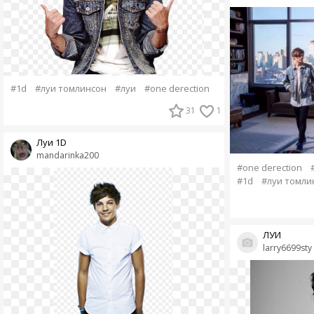
#1d
#луи томлинсон
#луи
#one derection
31
1
Луи 1D
mandarinka200
#one derection
#1d
#луи томли
ЛУИ
larry6699sty