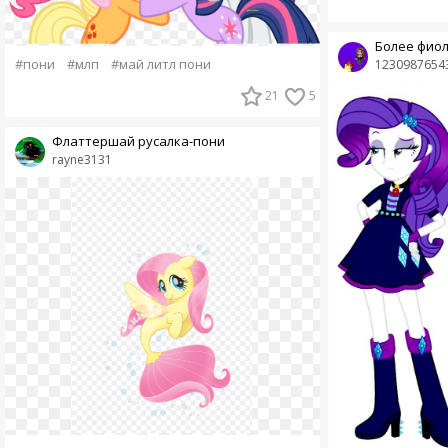
Более фиол
#пони
#млп
#май литл пони
1230987654
21
5
Флаттершай русалка-пони
rayne3131