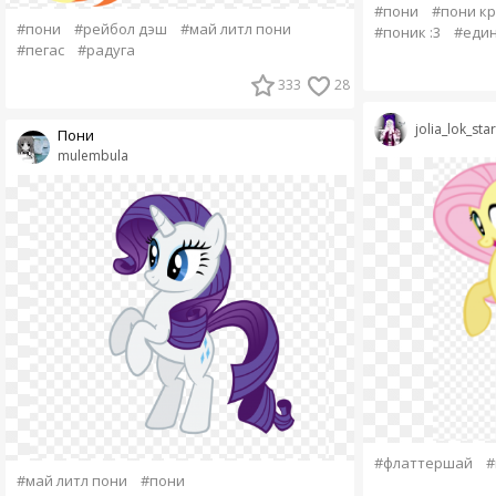
#пони
#пони к
#пони
#рейбол дэш
#май литл пони
#поник :3
#един
#пегас
#радуга
333
28
jolia_lok_star
Пони
mulembula
#флаттершай
#
#май литл пони
#пони