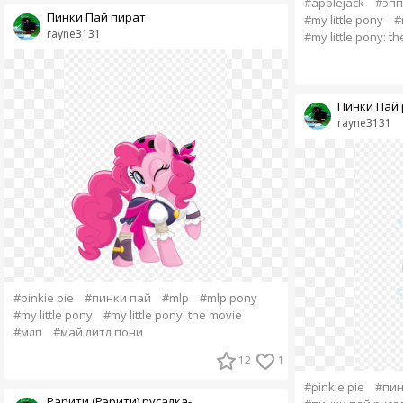
#applejack
#эпп
Пинки Пай пират
#my little pony
#
rayne3131
#my little pony: t
Пинки Пай 
rayne3131
#pinkie pie
#пинки пай
#mlp
#mlp pony
#my little pony
#my little pony: the movie
#млп
#май литл пони
12
1
#pinkie pie
#пин
Рарити (Рэрити) русалка-...