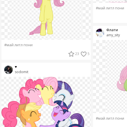
#май литл пони
Флати
amy_sity
#май литл пони
23
5
♥
sodomit
#май литл пони