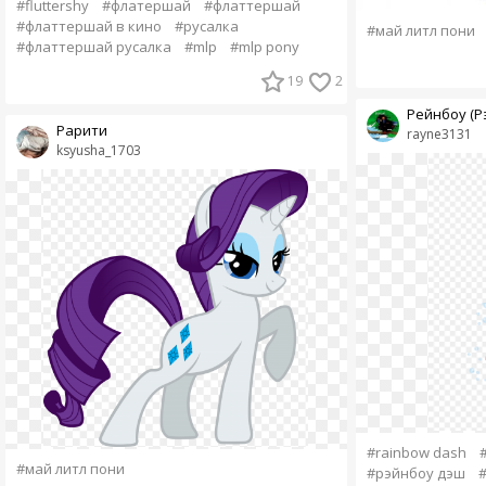
#fluttershy
#флатершай
#флаттершай
#флаттершай в кино
#русалка
#май литл пони
#флаттершай русалка
#mlp
#mlp pony
19
2
Рейнбоу (Рэ
Рарити
rayne3131
ksyusha_1703
#rainbow dash
#май литл пони
#рэйнбоу дэш