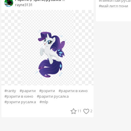
#пинки пай руса
rayne3131
#май литл пони
#rarity
#рарити
#рэрити
#рарити в кино
#рэрити в кино
#рарити русалка
#рэрити русалка
#mlp
11
2