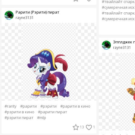
#твайлайт спарк
#сумеречная иск
Рарити (Рэрити) пират
#твайлайт спарк
rayne3131
#сумеречная иск
Эпплджек 
rayne3131
#rarity
#рарити
#рэрити
#рарити в кино
#рэрити в кино
#рарити пират
#рэрити пират
#mlp
13
1