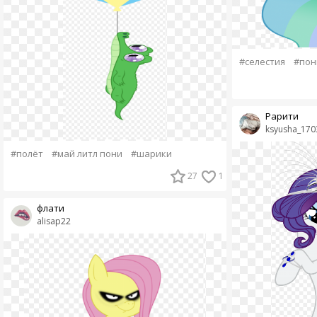
#селестия
#пон
Рарити
ksyusha_170
#полёт
#май литл пони
#шарики
27
1
флати
alisap22