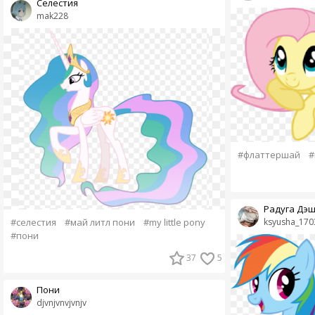
Селестия
mak228
#флаттершай
#
Радуга Дэ
ksyusha_170
#селестия
#май литл пони
#my little pony
#пони
37
5
Пони
djvnjvnvjvnjv