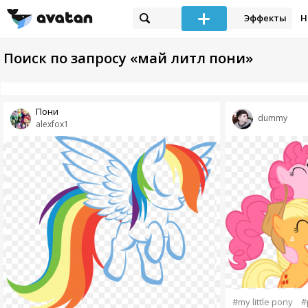
Эффекты
Н
Поиск по запросу «май литл пони»
Пони
dummy
alexfox1
#my little pony
#