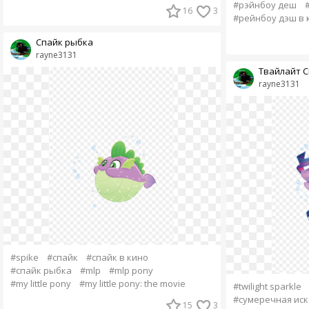
#рэйнбоу деш
16
3
#рейнбоу дэш в 
Спайк рыбка
rayne3131
Твайлайт С
rayne3131
#spike
#спайк
#спайк в кино
#спайк рыбка
#mlp
#mlp pony
#my little pony
#my little pony: the movie
#twilight sparkle
#сумеречная ис
15
3