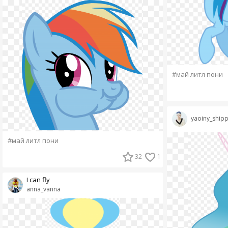
#май литл пони
yaoiny_ship
#май литл пони
32
1
I can fly
anna_vanna