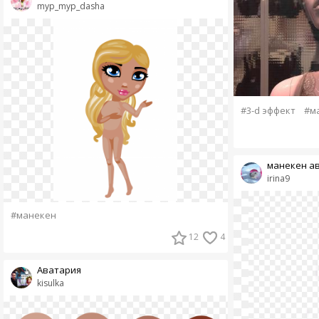
myp_myp_dasha
#3-d эффект
#м
манекен а
irina9
#манекен
12
4
Аватария
kisulka