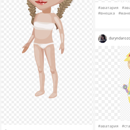
#аватария
#ав
#внешка
#мане
duryndaroz
#аватария
#ст