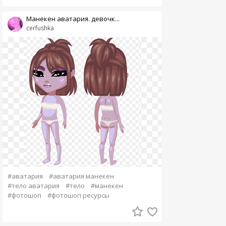
Манекен аватария. девочк...
cerfushka
#аватария
#аватария манекен
#тело аватария
#тело
#манекен
#фотошоп
#фотошоп ресурсы