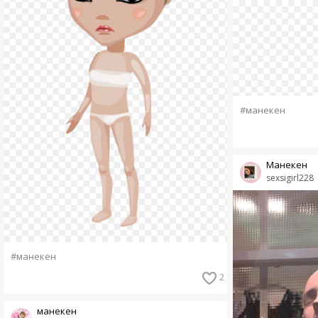
#манекен
Манекен
sexsigirl228
#манекен
2
манекен