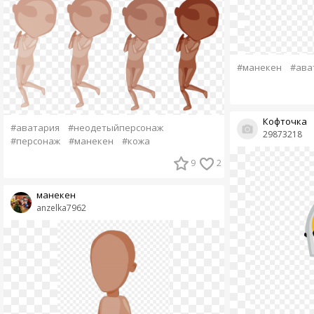
#манекен
#ава
Кофточка
#аватария
#неодетыйперсонаж
29873218
#персонаж
#манекен
#кожа
9
2
манекен
anzelka7962