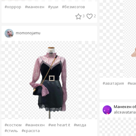
#хоррор
#манекен
#уши
#безмозгов
3
2
momonojamu
#аватария
#ма
Манекен о
aliceavatari
#костюм
#манекен
#we heart it
#мода
#стиль
#красота