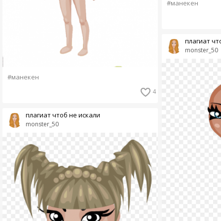
#манекен
плагиат чт
monster_50
#манекен
4
плагиат чтоб не искали
monster_50