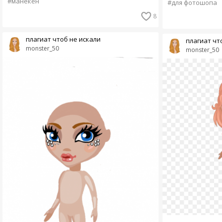
#манекен
#для фотошопа
8
плагиат чтоб не искали
плагиат чт
monster_50
monster_50