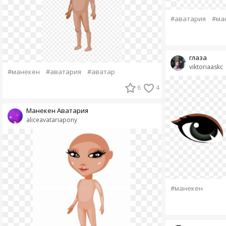
#аватария
#ма
глаза
viktoriaaskc
#манекен
#аватария
#аватар
6
4
Манекен Аватария
aliceavatariapony
#манекен