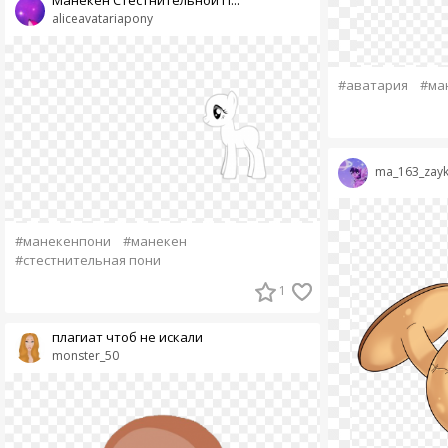
aliceavatariapony
#аватария
#ма
ma_163_zay
#манекенпони
#манекен
#стестнительная пони
1
плагиат чтоб не искали
monster_50