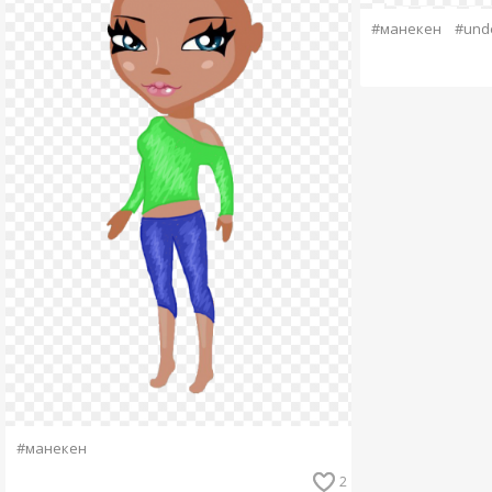
#манекен
#unde
#манекен
2