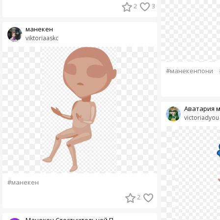
2
3
манекен
viktoriaaskc
#манекенпони
Аватария м
victoriadyou
#манекен
2
Манекен Стестнительной П...