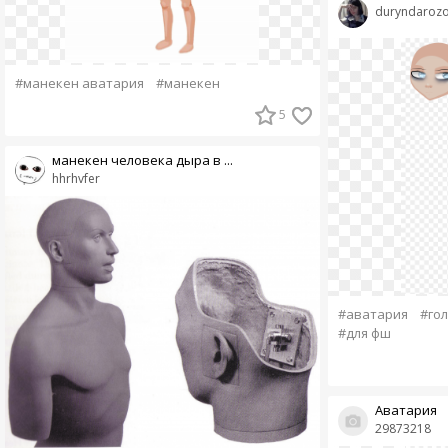
duryndaroz
#манекен аватария
#манекен
5
манекен человека дыра в ...
hhrhvfer
#аватария
#го
#для фш
Аватария
29873218