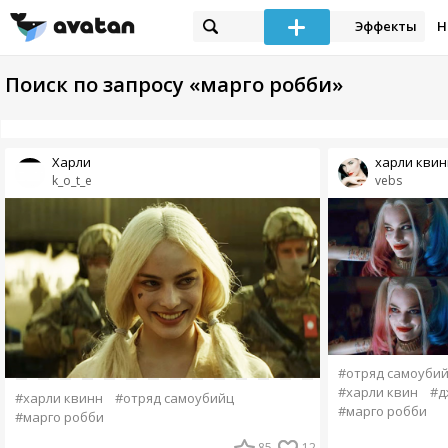
Эффекты
Н
Поиск по запросу «марго робби»
Харли
харли квин
k_o_t_e
vebs
#отряд самоуби
#харли квин
#д
#харли квинн
#отряд самоубийц
#марго робби
#марго робби
85
12