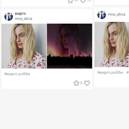
марго
miss_alicia
miss_alicia
#марго робби
#
#марго робби
8