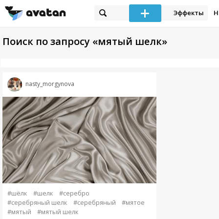
Эффекты
Н
Поиск по запросу «мятый шелк»
nasty_morgynova
#шёлк
#шелк
#серебро
#серебряный шелк
#серебряный
#мятое
#мятый
#мятый шелк