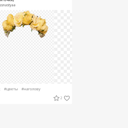
ssnastyaa
к
#цветы
#наголову
2