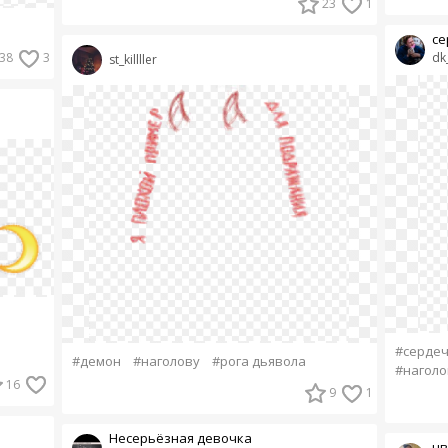
23
1
се
38
3
dk
st_killller
#серде
#демон
#наголову
#рога дьявола
#наголо
16
9
1
Несерьёзная девочка
цв