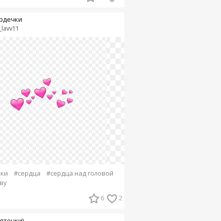
рдечки
_lavv11
чки
#сердца
#сердца над головой
ву
6
2
яточки)