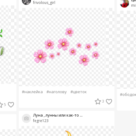
frivolous_girl
mi
#наклейка
#наголову
#цветок
#ободо
3
5
Луна , лунны или как-то ...
fegre123