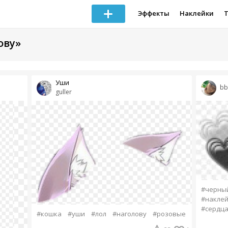
Эффекты
Наклейки
ову»
Уши
bb
guller
#черны
#накле
#сердца
#кошка
#уши
#лол
#наголову
#розовые