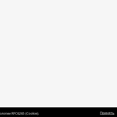
Принять
огии RFC6265 (Cookie).