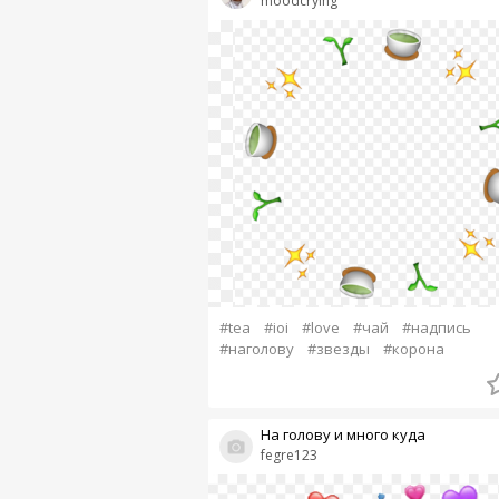
moodcrying
#tea
#ioi
#love
#чай
#надпись
#наголову
#звезды
#корона
На голову и много куда
fegre123