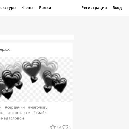
Текстуры
Фоны
Рамки
Регистрация
Вход
epxxx
й
#сердечки
#наголову
йка
#вконтакте
#смайл
 над головой
19
5