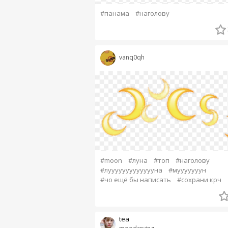
#панама
#наголову
vanq0qh
#moon
#луна
#топ
#наголову
#луууууууууууууна
#мууууууун
#чо ещё бы написать
#сохрани крч
tea