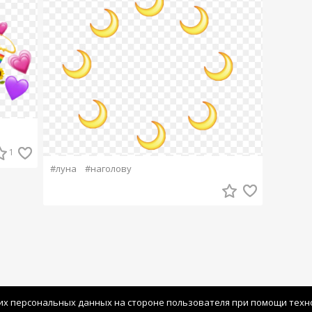
1
#луна
#наголову
их персональных данных на стороне пользователя при помощи технол