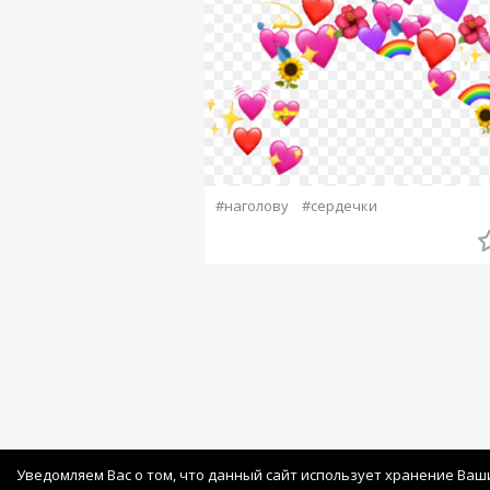
#наголову
#сердечки
Уведомляем Вас о том, что данный сайт использует хранение Ваш