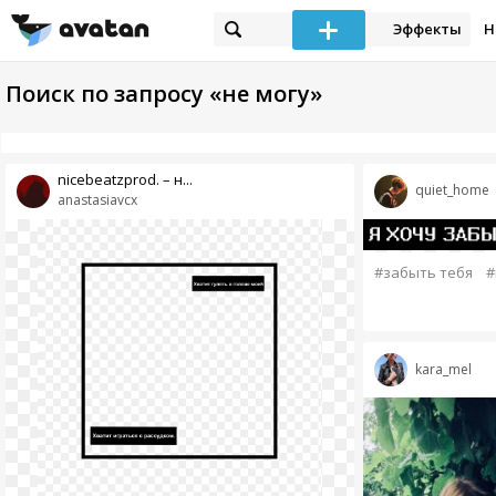
Эффекты
Н
Поиск по запросу «не могу»
nicebeatzprod. – н...
quiet_home
anastasiavcx
#забыть тебя
#
kara_mel