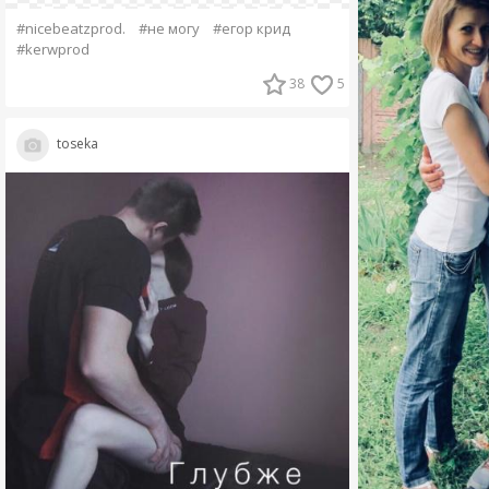
#nicebeatzprod.
#не могу
#егор крид
#kerwprod
38
5
toseka