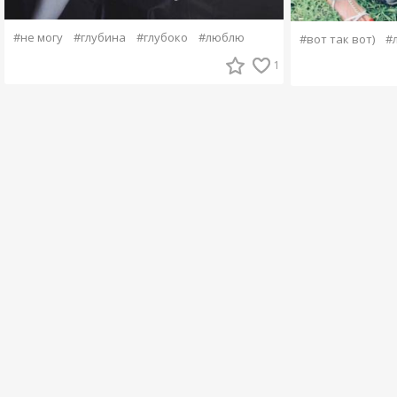
#не могу
#глубина
#глубоко
#люблю
#вот так вот)
#
1