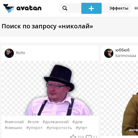
Эффекты
Н
Поиск по запросу «николай»
юббюб
floflo
karimovaaa
#николай
#коля
#должанский
#дом
#смешно
#упорот
#упоротость
#упрт
259
17