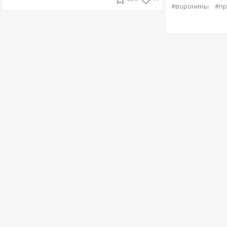
#воронины
#пр