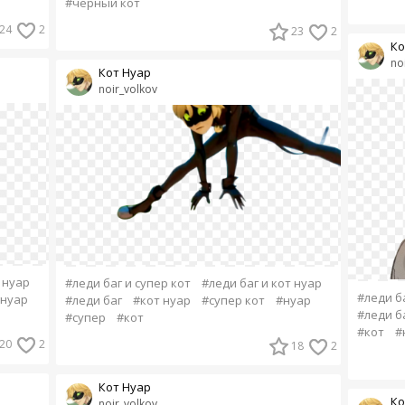
#черный кот
24
2
23
2
Ко
no
Кот Нуар
noir_volkov
 нуар
#леди баг и супер кот
#леди баг и кот нуар
#леди ба
нуар
#леди баг
#кот нуар
#супер кот
#нуар
#леди б
#супер
#кот
#кот
#
20
2
18
2
Кот Нуар
Ко
noir_volkov