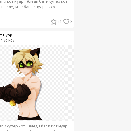
г и кот нуар
#леди баг и супер кот
аг
#леди
#баг
#нуар
#кот
51
3
т Нуар
ir_volkov
г и супер кот
#леди баг и кот нуар