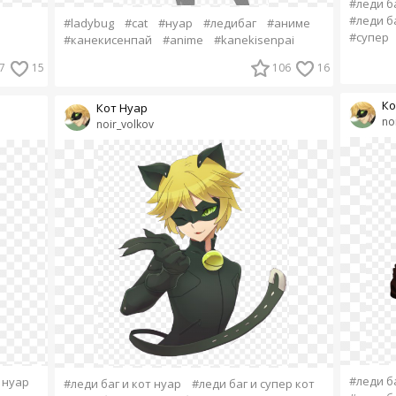
#леди ба
#леди б
#ladybug
#cat
#нуар
#ледибаг
#аниме
#супер
#канекисенпай
#anime
#kanekisenpai
7
15
106
16
Ко
Кот Нуар
no
noir_volkov
#леди ба
 нуар
#леди баг и кот нуар
#леди баг и супер кот