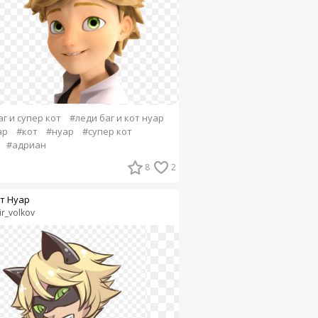
г и супер кот
#леди баг и кот нуар
ар
#кот
#нуар
#супер кот
#адриан
8
2
т Нуар
ir_volkov