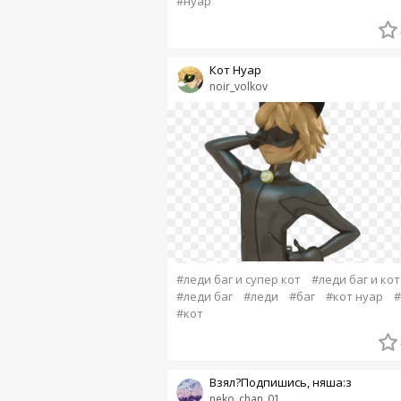
#нуар
Кот Нуар
noir_volkov
#леди баг и супер кот
#леди баг и кот
#леди баг
#леди
#баг
#кот нуар
#
#кот
Взял?Подпишись, няша:з
neko_chan_01