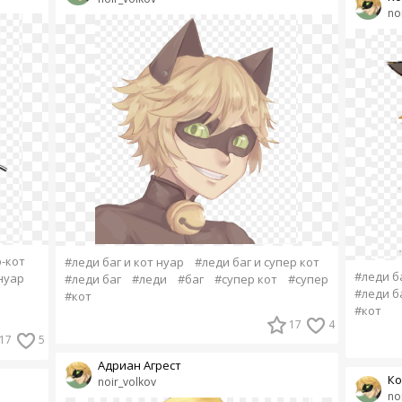
no
р-кот
#леди баг и кот нуар
#леди баг и супер кот
#леди ба
нуар
#леди баг
#леди
#баг
#супер кот
#супер
#леди б
#кот
#кот
17
4
17
5
Адриан Агрест
Ко
noir_volkov
no