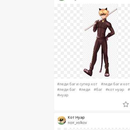
#леди баг и супер кот
#леди баг и кот
#леди баг
#леди
#баг
#кот нуар
#
#нуар
Кот Нуар
noir_volkov