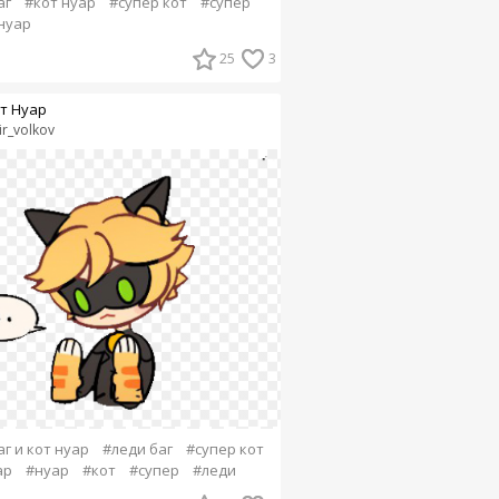
аг
#кот нуар
#супер кот
#супер
нуар
25
3
т Нуар
ir_volkov
г и кот нуар
#леди баг
#супер кот
ар
#нуар
#кот
#супер
#леди