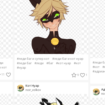
#леди баг и супер кот
#леди баг и кот нуар
#леди ба
ди
#леди баг
#леди
#баг
#кот нуар
#кот
#кот
#
р кот
#нуар
#адриан
11
9
1
Кот Нуар
Ад
noir_volkov
no