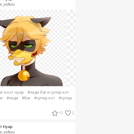
ir_volkov
г и кот нуар
#леди баг и супер кот
аг
#леди
#баг
#супер кот
#супер
17
2
т Нуар
ir_volkov