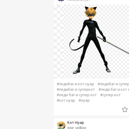
#ледибаг и кот нуар
#ледибаг и супе
#ледибаг и суперкот
#леди баг и кот 
#леди баг и супер кот
#супер-кот
#кот нуар
#нуар
Кот Нуар
noir_volkov