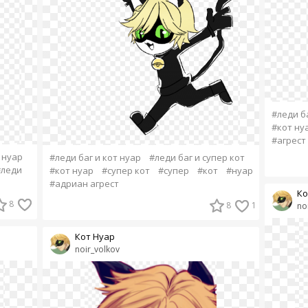
#леди ба
#кот ну
#агрест
 нуар
#леди баг и кот нуар
#леди баг и супер кот
#леди
#кот нуар
#супер кот
#супер
#кот
#нуар
#адриан агрест
Ко
8
8
1
no
Кот Нуар
noir_volkov