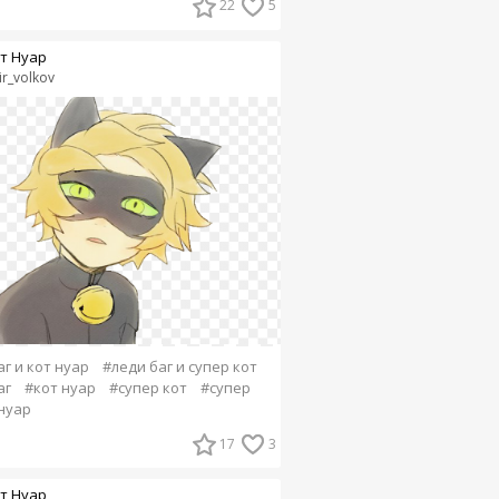
22
5
т Нуар
ir_volkov
г и кот нуар
#леди баг и супер кот
аг
#кот нуар
#супер кот
#супер
нуар
17
3
т Нуар