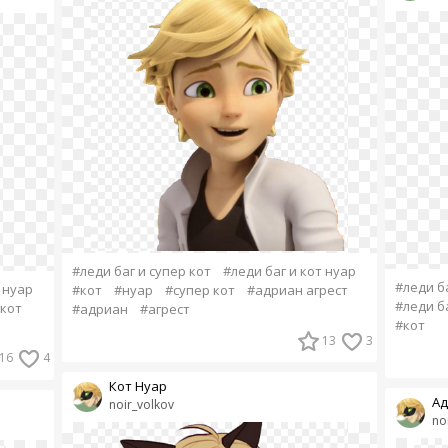
#леди баг и супер кот
#леди баг и кот нуар
#леди ба
 нуар
#кот
#нуар
#супер кот
#адриан агрест
#леди б
кот
#адриан
#агрест
#кот
13
3
16
4
Кот Нуар
Ад
noir_volkov
no