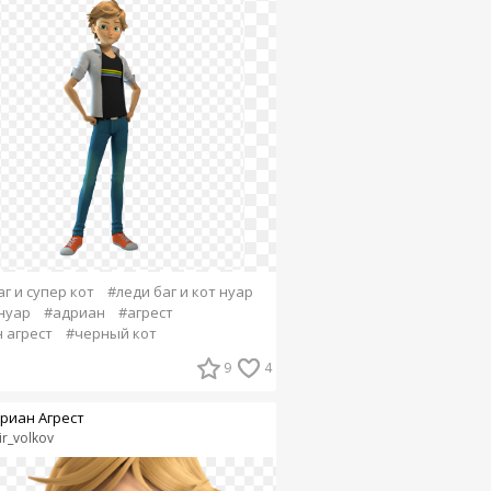
г и супер кот
#леди баг и кот нуар
нуар
#адриан
#агрест
 агрест
#черный кот
9
4
риан Агрест
ir_volkov