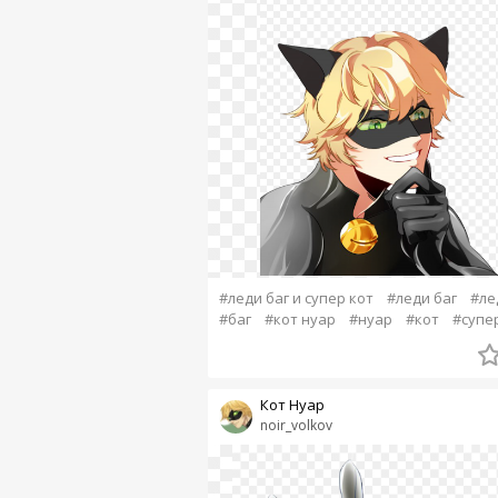
#леди баг и супер кот
#леди баг
#ле
#баг
#кот нуар
#нуар
#кот
#супе
Кот Нуар
noir_volkov