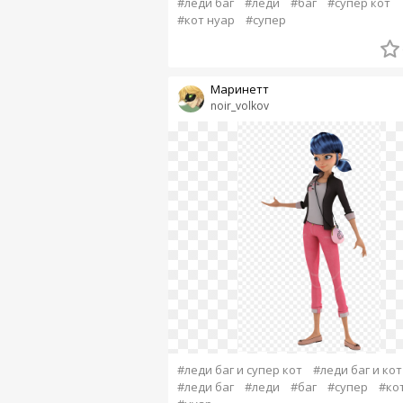
#леди баг
#леди
#баг
#супер кот
#кот нуар
#супер
Маринетт
noir_volkov
#леди баг и супер кот
#леди баг и кот
#леди баг
#леди
#баг
#супер
#ко