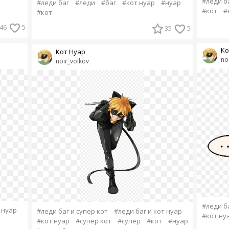
#леди б
#леди баг
#леди
#баг
#кот нуар
#нуар
#кот
#
#кот
46
5
35
5
Ко
Кот Нуар
no
noir_volkov
#леди ба
 нуар
#леди баг и супер кот
#леди баг и кот нуар
#кот ну
т
#кот нуар
#супер кот
#супер
#кот
#нуар