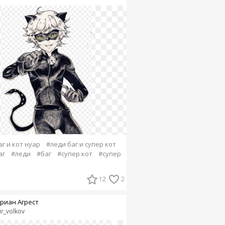
г и кот нуар
#леди баг и супер кот
аг
#леди
#баг
#супер кот
#супер
12
2
риан Агрест
ir_volkov