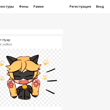
Текстуры
Фоны
Рамки
Регистрация
Вход
т Нуар
ir_volkov