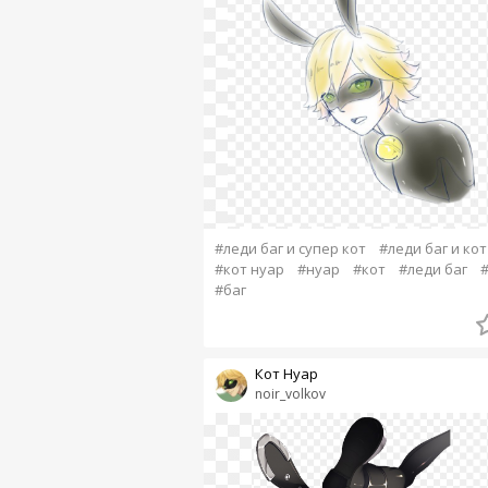
#леди баг и супер кот
#леди баг и кот
#кот нуар
#нуар
#кот
#леди баг
#баг
Кот Нуар
noir_volkov