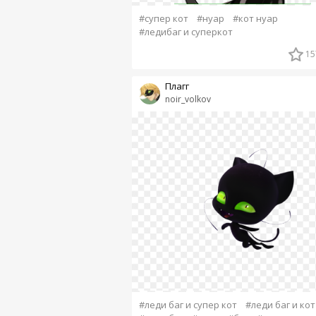
#супер кот
#нуар
#кот нуар
#ледибаг и суперкот
15
Плагг
noir_volkov
#леди баг и супер кот
#леди баг и кот