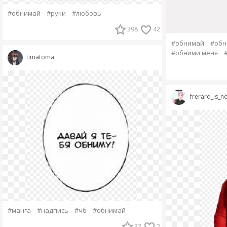
#обнимай
#руки
#любовь
398
42
#обнимай
#обн
#обними меня
timatoma
frerard_is_no
#манга
#надпись
#чб
#обнимай
32
2