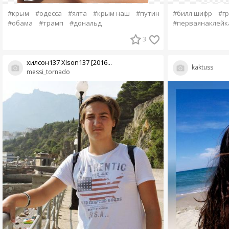
#крым
#одесса
#ялта
#крым наш
#путин
#билл шифр
#г
#обама
#трамп
#дональд
#перваянаклейк
3
хилсон137 Xlson137 [2016...
kaktuss
messi_tornado