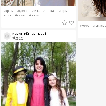
#крым
#одесса
#ялта
#кавказ
#горы
#блог
#видео
#ролик
#море
#пляж м
мамуля мій партньор і я
fffggggg