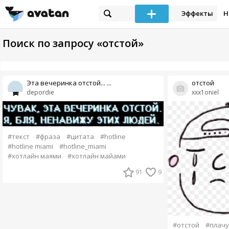
Эффекты
Н
Поиск по запросу «отстой»
Эта вечеринка отстой... ...
отстой
depordie
xxx1oniel
#текст
#фраза
#цитата
#hotline
#hotline miami
#hotline_miami
#хотлайн маями
#хотлайн майами
91
9
#отстой
#плачу