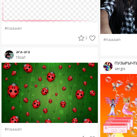
#паааап
2
#паааап
ага-ага
1liza1
ПУЗЫРЫЧТЫ
sergis
#паааап