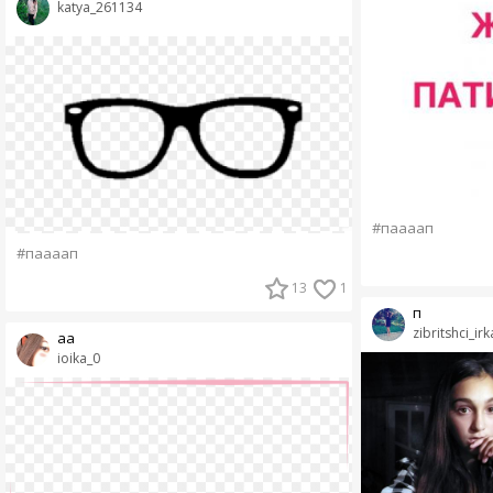
katya_261134
#паааап
#паааап
13
1
п
zibritshci_irk
аа
ioika_0