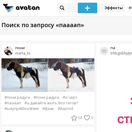
Эффекты
Н
Поиск по запросу «паааап»
пони
па
marta_lis
trhbgnbhytj
#пони радуга
#пони радуга
#о чёрт
#паааап
#а давайте жыть без тегов?
#ыаупр465ке4пме
#фаак
#йаyrod
58
9