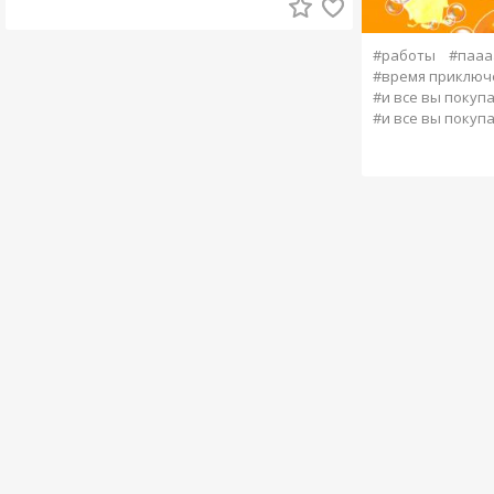
#работы
#пааа
#время приключ
#и все вы покуп
#и все вы покуп