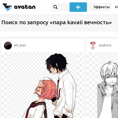
Эффекты
Н
Поиск по запросу «пара kavaii вечность»
ani_tean
asabess