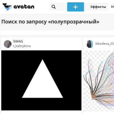
Эффекты
Н
Поиск по запросу «полупрозрачный»
SWAG
lebedeva_20
t_kalmykova