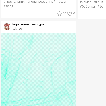
#треугольник
#полупрозрачный
#свэг
#крыло
#крыль
#swag
#бабочка
#фея
66
6
Бирюзовая текстура
zaki_son