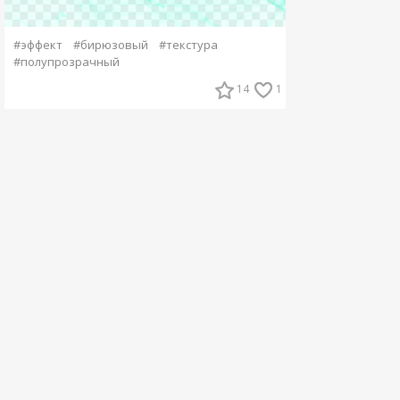
#эффект
#бирюзовый
#текстура
#полупрозрачный
14
1