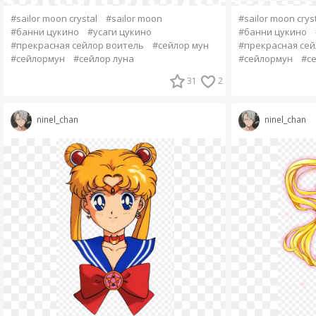
#sailor moon crystal
#sailor moon
#sailor moon crys
#банни цукино
#усаги цукино
#банни цукино
#прекрасная сейлор воитель
#сейлор мун
#прекрасная сей
#сейлормун
#сейлор луна
#сейлормун
#се
31
2
ninel_chan
ninel_chan