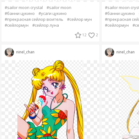
#sailor moon crystal
#sailor moon
#sailor moon crys
#банни цукино
#усаги цукино
#банни цукино
#прекрасная сейлор воитель
#сейлор мун
#прекрасная сей
#сейлормун
#сейлор луна
#сейлормун
#се
12
2
ninel_chan
ninel_chan