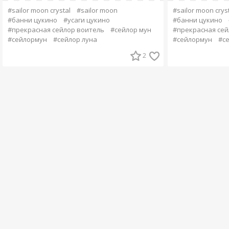
#sailor moon crystal
#sailor moon
#sailor moon crys
#банни цукино
#усаги цукино
#банни цукино
#прекрасная сейлор воитель
#сейлор мун
#прекрасная сей
#сейлормун
#сейлор луна
#сейлормун
#се
2