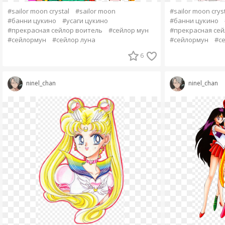
#sailor moon crystal
#sailor moon
#sailor moon crys
#банни цукино
#усаги цукино
#банни цукино
#прекрасная сейлор воитель
#сейлор мун
#прекрасная сей
#сейлормун
#сейлор луна
#сейлормун
#се
6
ninel_chan
ninel_chan