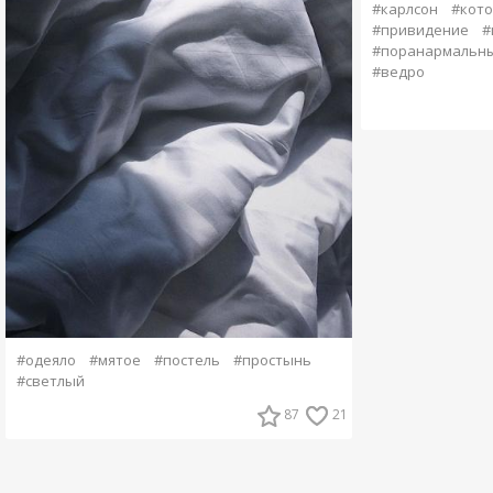
#карлсон
#кото
#привидение
#
#поранармальны
#ведро
#одеяло
#мятое
#постель
#простынь
#светлый
87
21