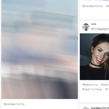
#размытость
#
***
8777864367
#мягкость
#све
#свет и тень
#т
#размытость
размытост