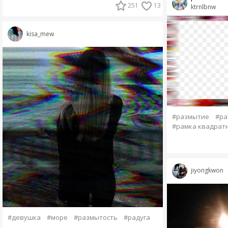
251
13
ktrnlbnw
kisa_mew
#размытие
#ра
#рамка квадрат
jiyongkwon
#девушка
#море
#размытость
#радуга