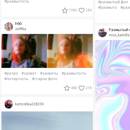
#размытость
#размытый фон
#размыто
#раз
7380
284
h90
zefffka
Размытый 
miss_kamilla
#ретро
#засвет
#засветы
#размытость
#потертость
#старое фото
488
218
kartoshka228339