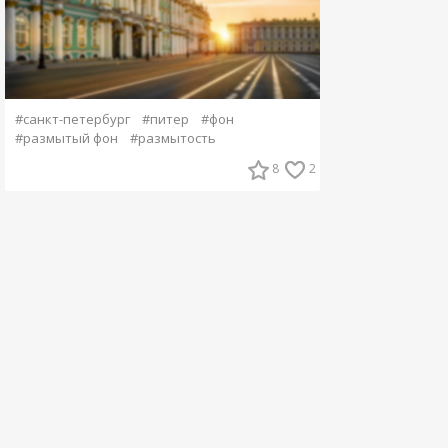
#санкт-петербург
#питер
#фон
#размытый фон
#размытость
8
2