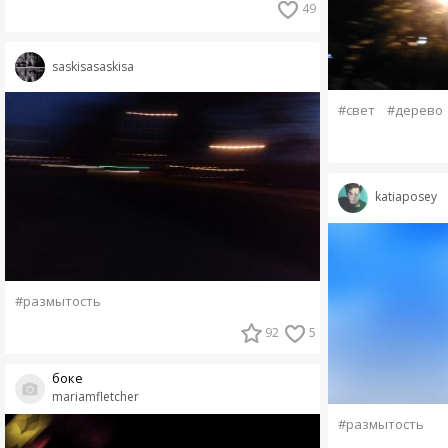
49
saskisasaskisa
#свет
#дерево
katiaposey
#размытость
92
5
боке
mariamfletcher
#размытость