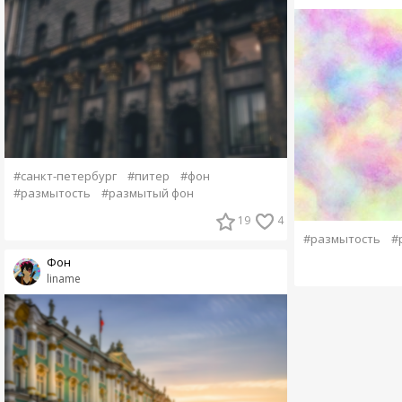
#санкт-петербург
#питер
#фон
#размытость
#размытый фон
19
4
#размытость
#
Фон
liname