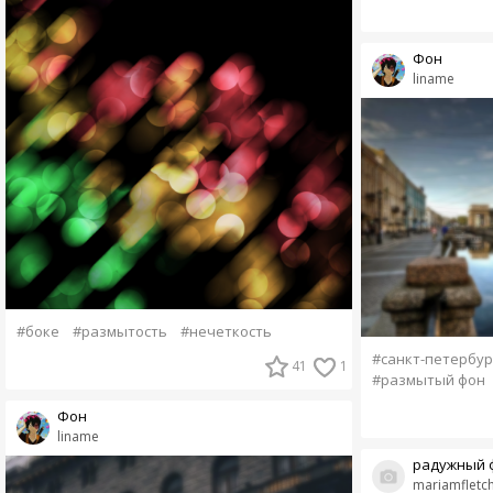
Фон
liname
#боке
#размытость
#нечеткость
#санкт-петербур
41
1
#размытый фон
Фон
liname
радужный 
mariamfletc