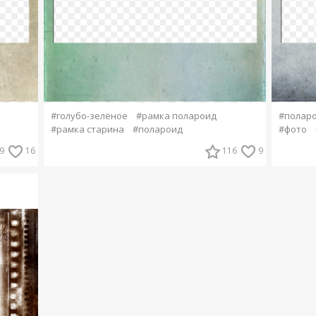
#голубо-зелёное
#рамка полароид
#полар
#рамка старина
#полароид
#фото
9
16
116
9