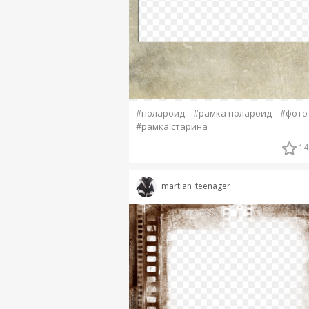
#полароид
#рамка полароид
#фото
#рамка старина
14
martian_teenager