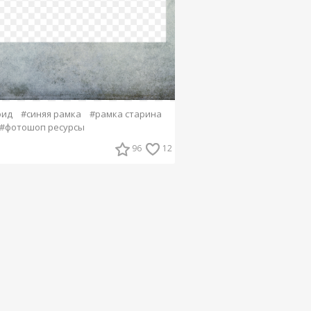
оид
#синяя рамка
#рамка старина
#фотошоп ресурсы
96
12