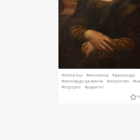
#mona lisa
#монализа
#джоконда
#леонардо да винчи
#искусство
#ка
#портрет
#раритет
9