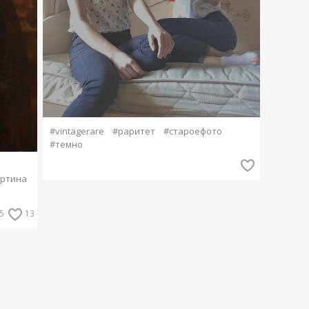
#vintagerare
#раритет
#староефото
#темно
ртина
5
13