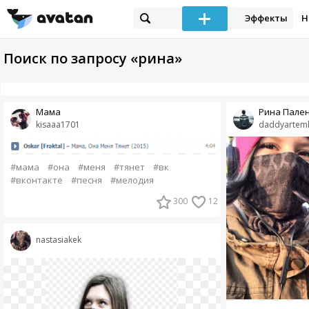
Эффекты
Н
Поиск по запросу «рина»
Мама
Рина Пале
kisaaa1701
daddyartem
#мама
#она
#меня
#тянет
#вк
#вконтакте
#песня
#мелодия
300
12
nastasiakek