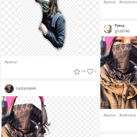
#рина
#паленк
Рина
grizli546
#рина
34
5
nastasiakek
#рина
#няпока