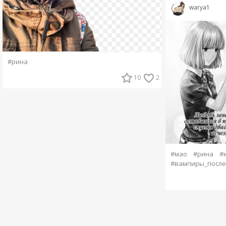
warya1
#рина
10
2
#мао
#рина
#
#вампиры_после