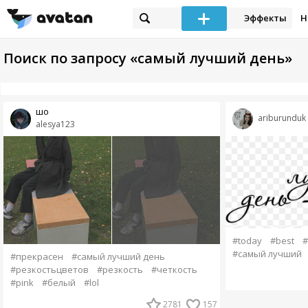
Эффекты
Н
Поиск по запросу «самый лучший день»
шо
ariburunduk
alesya123
#today
#best
#
#самый лучший
#прекрасен
#самый лучший день
#резкостьцветов
#резкость
#четкость
#pink
#белый
#lol
2781
157