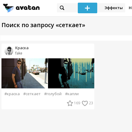
Эффекты
Н
Поиск по запросу «сеткает»
Краска
fake
#краска
#сеткает
#голубой
#капли
169
23