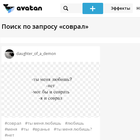
Эффекты
Н
Поиск по запросу «соврал»
daughter_of_a_demon
#соврал
#ты меня любишь
#любишь
#меня
#ты
#вранье
#ты меня любишь?
#нет